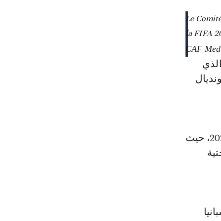
Le Comité
la FIFA 
الذي
ونديال
هذا، ويوجد المغرب في مقدمة المرشحين لاستضافة كأس أمم إفريقيا 2025، حيث
تية
نيا