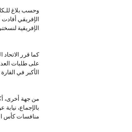
وحسب بلاغ للـكاف، صدر مساء أمس الخميس، فإن الجنة التنفيذية للاتحاد
الإفريقي أفادت أ
الإفريقية لنسختي 2025 و2027 قبل متم شهر شتنبر من هذا ا
على طلبات العدي
الأكبر في القارة 
من جهة أخرى، أكد 
بالإجماع، نيابة 
منافسات كأس العال