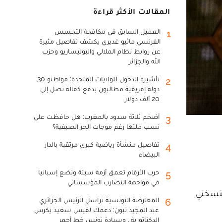
المقالات الأكثر قراءة
العميل السابق في مكافحة التجسس
1
الفرنسي ماثيو غديري يكشف تفاصيل مثيرة
عن روابط نظام الملالي والبوليساريو وحزب
الله والجزائر
تأشيرة الدخول للولايات المتحدة: مواطنو 30
2
دولة إفريقية مطالبون بدفع كفالة تصل إلى
20 ألف دولار
أضخم ثلاثة سدود بالمغرب: هل حافظت على
3
نسب ملئها رغم موجات الحر الصيفية؟
تفاصيل منشأة رياضية كبرى مرتقبة بالدار
4
البيضاء
حرب الأرقام تعمق أزمة سبتة وتضع إسبانيا
5
في مواجهة التضارب المؤسساتي
لنسختي
المعارضة التونسية تراسل الرئيس الجزائري
6
عبد المجيد تبون: دعمك لقيس سعيد يكرس
الدكتاتورية.. وسيادة تونس خط أحمر