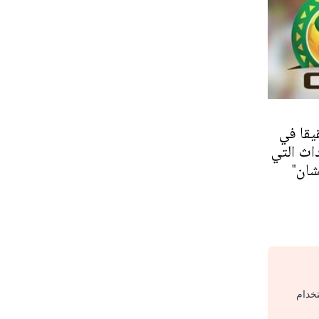
يقا في
داث التي
شان"
تخدام