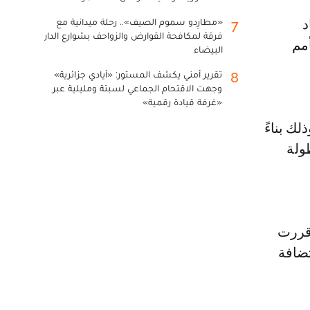
«مطارِدو سموم الصيف».. رحلة ميدانية مع
7
فرقة لمكافحة القوارض والزواحف بشوارع الدار
مم
البيضاء
تقرير أمني يكشف المستور: «أيادي جزائرية»
8
وجهت الاقتحام الجماعي لسبتة ومليلية عبر
«غرفة قيادة رقمية»
لإفريقي فتح ملف استضافة كأس الأمم الإفريقية 2027، وذلك بناءً
ولة
 قررت
تضافة