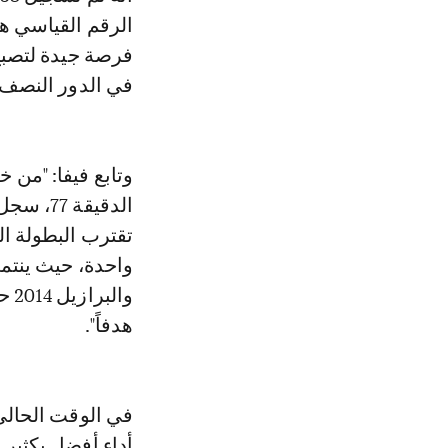
في الدور النصف ن
وتابع فيفا: "من 
تقترب البطولة ا
هدفاً".