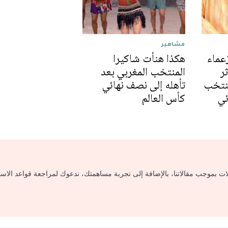
مشاهير
عالم 2022: زعماء
هكذا هنأت شاكيرا
ر
المنتخب المغربي بعد
منتخب
تأهله إلى نصف نهائي
ئي
كأس العالم
لات بموجب مقالاتنا، بالإضافة إلى تجربة مساهمتك، ندعوك لمراجعة قواعد الاس