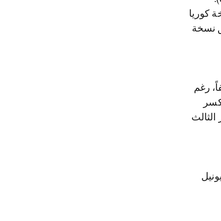
ة كوريا
وح في الأفق نسخة
ثر تهديفاً، رغم
كسر
الثالث
 غيرو (4 أهداف) وليونيل