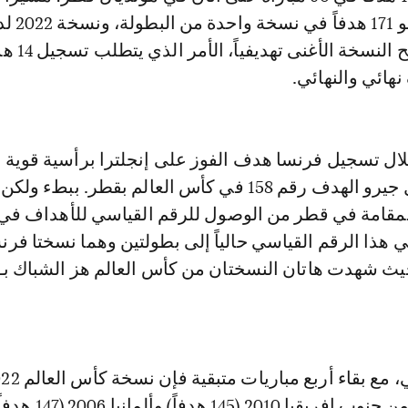
الرقم القياسي هو 171 هدفاً ف
فرصة جيدة لتصبح ا
هائي والنهائي.
خلال تسجيل فرنسا هدف الفوز على إنجلترا برأسية قوية 
الدقيقة 77، سجل جيرو الهدف رقم 158 في كأس العالم بقطر. ببطء 
لمقامة في قطر من الوصول للرقم القياسي للأهداف ف
أداء أفضل بكثير من جنوب إفريقيا 2010 (145 هدفاً) وألمان