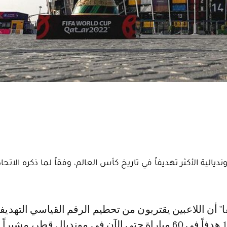
 مونديال قطر 2022 النسخة المونديالية الأكثر تهديفاً في تاريخ كأس العالم، وفقاً لما ذكره الا
أنه تم تسجيل 158 هدفاً في 60 مباراة حتى الآن في مونديال قطر، مشي