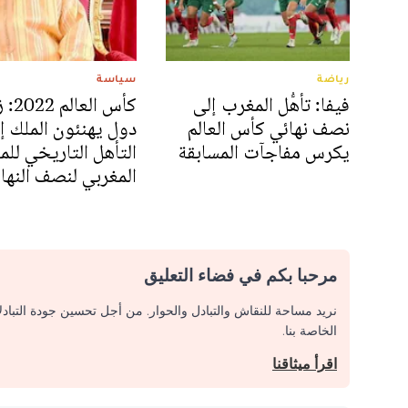
رياضة
سياسة
فيفا: تأهُّل المغرب إلى
كأس ال
نصف نهائي كأس العالم
دول يهنئون الملك إث
يكرس مفاجآت المسابقة
التأهل التاريخي لل
المغربي لنصف النها
مرحبا بكم في فضاء التعليق
نريد مساحة للنقاش والتبادل والحوار. من أجل تحسين جودة التباد
الخاصة بنا.
اقرأ ميثاقنا