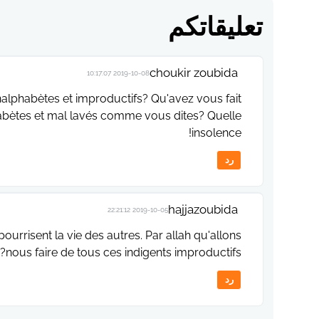
تعليقاتكم
choukir zoubida
2019-10-08 10:17:07
alphabètes et improductifs? Qu'avez vous fait
habètes et mal lavés comme vous dites? Quelle
insolence!
رد
hajjazoubida
2019-10-05 22:21:12
ourrisent la vie des autres. Par allah qu'allons
nous faire de tous ces indigents improductifs?
رد