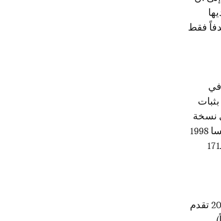
ي نسخة واحدة من البطولة، ونسخة 2022 لديها
لنسخة الأغنى تهديفياً، الأمر الذي يتطلب تسجيل 14 هدفاً فقط
في
ولكن بثبات
ي نسخة
واحدة، حيث ينتمي هذا الرقم القياسي حالياً إلى بطولتين وهما نسختا فرنسا 1998
والبرازيل 2014 حيث شهدت هاتان النسختان من كأس العالم هز الشباك بـ171
في الوقت الحالي، مع بقاء أربع مباريات متبقية فإن نسخة كأس العالم 2022 تقدم
يا 2006 (147 هدفاً).