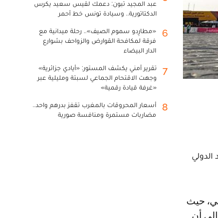
عبد المجيد تبون: دعمك لقيس سعيد يكرس
الدكتاتورية.. وسيادة تونس خط أحمر
«مطارِدو سموم الصيف».. رحلة ميدانية مع
6
فرقة لمكافحة القوارض والزواحف بشوارع
الدار البيضاء
تقرير أمني يكشف المستور: «أيادي جزائرية»
7
وجهت الاقتحام الجماعي لسبتة ومليلية عبر
«غرفة قيادة رقمية»
أسعار المحروقات بالمغرب تقفز بدرهم واحد..
8
مضاربات مستمرة ومنافسة صورية
تحاد الدولي
راً إلى أن