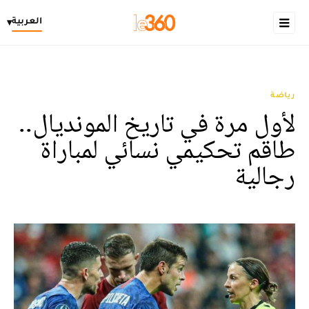
العربية
▾
رياضة
لأول مرة في تاريخ المونديال..
طاقم تحكيمي نسائي لمباراة
رجالية