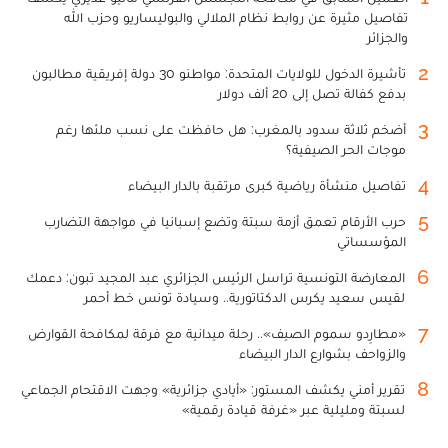
تفاصيل مثيرة عن روابط نظام الملالي والبوليساريو وحزب الله
والجزائر
2
تأشيرة الدخول للولايات المتحدة: مواطنو 30 دولة إفريقية مطالبون
بدفع كفالة تصل إلى 20 ألف دولار
3
أضخم ثلاثة سدود بالمغرب: هل حافظت على نسب ملئها رغم
موجات الحر الصيفية؟
4
تفاصيل منشأة رياضية كبرى مرتقبة بالدار البيضاء
5
حرب الأرقام تعمق أزمة سبتة وتضع إسبانيا في مواجهة التضارب
المؤسساتي
6
المعارضة التونسية تراسل الرئيس الجزائري عبد المجيد تبون: دعمك
لقيس سعيد يكرس الدكتاتورية.. وسيادة تونس خط أحمر
7
«مطارِدو سموم الصيف».. رحلة ميدانية مع فرقة لمكافحة القوارض
والزواحف بشوارع الدار البيضاء
8
تقرير أمني يكشف المستور: «أيادي جزائرية» وجهت الاقتحام الجماعي
لسبتة ومليلية عبر «غرفة قيادة رقمية»