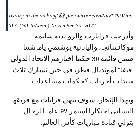
History in the making! 🙌
pic.twitter.com/KusT7SOUn9
November 29, 2022
— FIFA (@FIFAcom)
وأدرجت فرابارت والرواندية سليمة
موكانسانجا، واليابانية يوشيمي ياماشيتا
ضمن قائمة 36 حكما اختارهم الاتحاد الدولي
"فيفا" لمونديال قطر، في حين تشارك ثلاث
سيدات أخريات كحكمات مساعدات.
وبهذا الإنجاز، سوف تنهي فرابات مع فريقها
النسائي احتكارا استمر 92 عاما للرجال
بتولي قيادة مباريات كأس العالم.