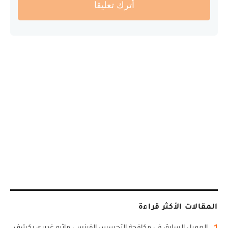
أترك تعليقا
المقالات الأكثر قراءة
1
العميل السابق في مكافحة التجسس الفرنسي ماثيو غديري يكشف