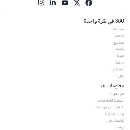
ns in new window
360 في نقرة واحدة
سياسة
اقتصاد
مجتمع
ثقافة
ميديا
Opens in new window
رياضة
مشاهير
دولي
معلومات عنا
من نحن ؟
الأسئلة الأكثر طرحا
للإعلان على موقعنا
بيانات قانونية
للإتصال بنا
أرشيف