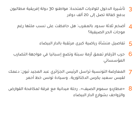
3
تأشيرة الدخول للولايات المتحدة: مواطنو 30 دولة إفريقية مطالبون
بدفع كفالة تصل إلى 20 ألف دولار
4
أضخم ثلاثة سدود بالمغرب: هل حافظت على نسب ملئها رغم
موجات الحر الصيفية؟
5
تفاصيل منشأة رياضية كبرى مرتقبة بالدار البيضاء
6
حرب الأرقام تعمق أزمة سبتة وتضع إسبانيا في مواجهة التضارب
المؤسساتي
7
المعارضة التونسية تراسل الرئيس الجزائري عبد المجيد تبون: دعمك
لقيس سعيد يكرس الدكتاتورية.. وسيادة تونس خط أحمر
8
«مطارِدو سموم الصيف».. رحلة ميدانية مع فرقة لمكافحة القوارض
والزواحف بشوارع الدار البيضاء