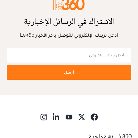
الاشتراك في الرسائل الإخبارية
أدخل بريدك الإلكتروني للتوصل بآخر الأخبار Le360
أرسل
ns in new window
360 في نقرة واحدة