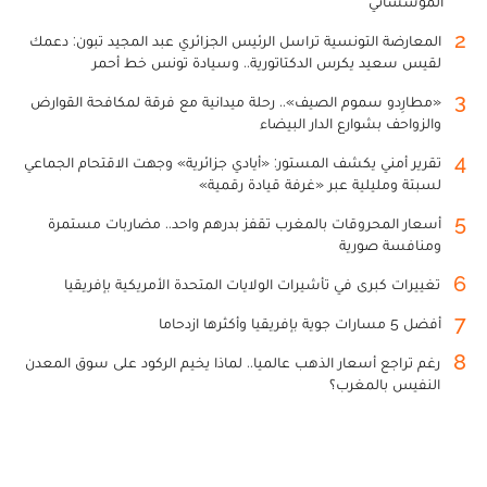
المؤسساتي
2
المعارضة التونسية تراسل الرئيس الجزائري عبد المجيد تبون: دعمك
لقيس سعيد يكرس الدكتاتورية.. وسيادة تونس خط أحمر
3
«مطارِدو سموم الصيف».. رحلة ميدانية مع فرقة لمكافحة القوارض
والزواحف بشوارع الدار البيضاء
4
تقرير أمني يكشف المستور: «أيادي جزائرية» وجهت الاقتحام الجماعي
لسبتة ومليلية عبر «غرفة قيادة رقمية»
5
أسعار المحروقات بالمغرب تقفز بدرهم واحد.. مضاربات مستمرة
ومنافسة صورية
6
تغييرات كبرى في تأشيرات الولايات المتحدة الأمريكية بإفريقيا
7
أفضل 5 مسارات جوية بإفريقيا وأكثرها ازدحاما
8
رغم تراجع أسعار الذهب عالميا.. لماذا يخيم الركود على سوق المعدن
النفيس بالمغرب؟