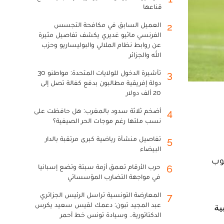
قناعها
العميل السابق في مكافحة التجسس
2
الفرنسي ماثيو غديري يكشف تفاصيل مثيرة
عن روابط نظام الملالي والبوليساريو وحزب
الله والجزائر
تأشيرة الدخول للولايات المتحدة: مواطنو 30
3
دولة إفريقية مطالبون بدفع كفالة تصل إلى
20 ألف دولار
أضخم ثلاثة سدود بالمغرب: هل حافظت على
4
نسب ملئها رغم موجات الحر الصيفية؟
تفاصيل منشأة رياضية كبرى مرتقبة بالدار
5
البيضاء
لوب
حرب الأرقام تعمق أزمة سبتة وتضع إسبانيا
6
في مواجهة التضارب المؤسساتي
المعارضة التونسية تراسل الرئيس الجزائري
7
عبد المجيد تبون: دعمك لقيس سعيد يكرس
الدكتاتورية.. وسيادة تونس خط أحمر