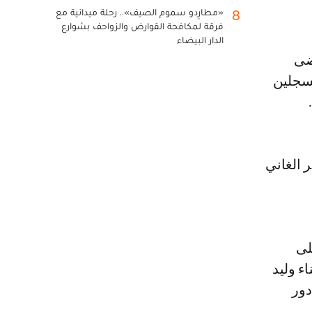
«مطارِدو سموم الصيف».. رحلة ميدانية مع
8
فرقة لمكافحة القوارض والزواحف بشوارع
الدار البيضاء
ضى
مسجلين
 الغاني
لجاري، على
ء وليد
دور