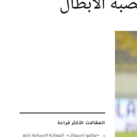
بة الأبطال
المقالات الأكثر قراءة
«نوكليو ناسيونال».. النيونازية الإسبانية تخلع
1