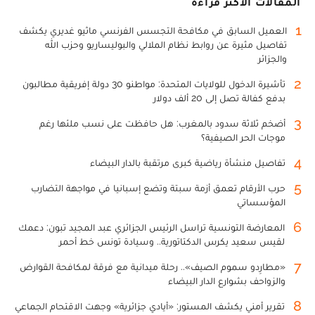
المقالات الأكثر قراءة
1
العميل السابق في مكافحة التجسس الفرنسي ماثيو غديري يكشف
تفاصيل مثيرة عن روابط نظام الملالي والبوليساريو وحزب الله
والجزائر
2
تأشيرة الدخول للولايات المتحدة: مواطنو 30 دولة إفريقية مطالبون
بدفع كفالة تصل إلى 20 ألف دولار
3
أضخم ثلاثة سدود بالمغرب: هل حافظت على نسب ملئها رغم
موجات الحر الصيفية؟
4
تفاصيل منشأة رياضية كبرى مرتقبة بالدار البيضاء
5
حرب الأرقام تعمق أزمة سبتة وتضع إسبانيا في مواجهة التضارب
المؤسساتي
6
المعارضة التونسية تراسل الرئيس الجزائري عبد المجيد تبون: دعمك
لقيس سعيد يكرس الدكتاتورية.. وسيادة تونس خط أحمر
7
«مطارِدو سموم الصيف».. رحلة ميدانية مع فرقة لمكافحة القوارض
والزواحف بشوارع الدار البيضاء
8
تقرير أمني يكشف المستور: «أيادي جزائرية» وجهت الاقتحام الجماعي