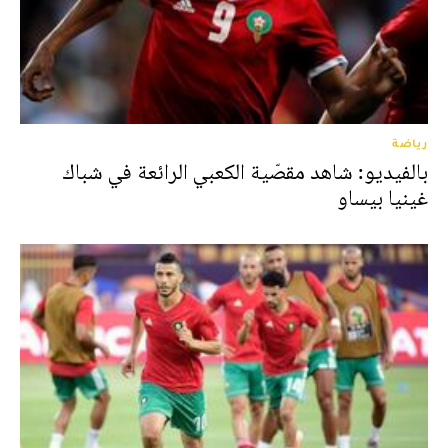
رياضة
بالفيديو: شاهد مقصّية الكعبي الرائعة في شباك
غينيا بيساو