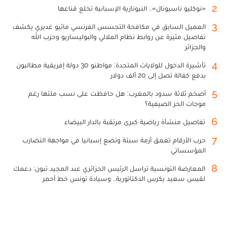
2
«نوكليو ناسيونال».. النيونازية الإسبانية تخلع قناعها
3
العميل السابق في مكافحة التجسس الفرنسي ماثيو غديري يكشف
تفاصيل مثيرة عن روابط نظام الملالي والبوليساريو وحزب الله
والجزائر
4
تأشيرة الدخول للولايات المتحدة: مواطنو 30 دولة إفريقية مطالبون
بدفع كفالة تصل إلى 20 ألف دولار
5
أضخم ثلاثة سدود بالمغرب: هل حافظت على نسب ملئها رغم
موجات الحر الصيفية؟
6
تفاصيل منشأة رياضية كبرى مرتقبة بالدار البيضاء
7
حرب الأرقام تعمق أزمة سبتة وتضع إسبانيا في مواجهة التضارب
المؤسساتي
8
المعارضة التونسية تراسل الرئيس الجزائري عبد المجيد تبون: دعمك
لقيس سعيد يكرس الدكتاتورية.. وسيادة تونس خط أحمر