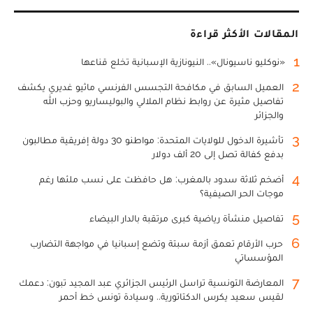
المقالات الأكثر قراءة
1
«نوكليو ناسيونال».. النيونازية الإسبانية تخلع قناعها
2
العميل السابق في مكافحة التجسس الفرنسي ماثيو غديري يكشف
تفاصيل مثيرة عن روابط نظام الملالي والبوليساريو وحزب الله
والجزائر
3
تأشيرة الدخول للولايات المتحدة: مواطنو 30 دولة إفريقية مطالبون
بدفع كفالة تصل إلى 20 ألف دولار
4
أضخم ثلاثة سدود بالمغرب: هل حافظت على نسب ملئها رغم
موجات الحر الصيفية؟
5
تفاصيل منشأة رياضية كبرى مرتقبة بالدار البيضاء
6
حرب الأرقام تعمق أزمة سبتة وتضع إسبانيا في مواجهة التضارب
المؤسساتي
7
المعارضة التونسية تراسل الرئيس الجزائري عبد المجيد تبون: دعمك
لقيس سعيد يكرس الدكتاتورية.. وسيادة تونس خط أحمر