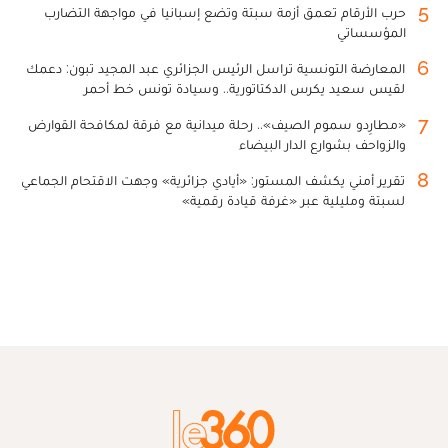
5
حرب الأرقام تعمق أزمة سبتة وتضع إسبانيا في مواجهة التضارب
المؤسساتي
6
المعارضة التونسية تراسل الرئيس الجزائري عبد المجيد تبون: دعمك
لقيس سعيد يكرس الدكتاتورية.. وسيادة تونس خط أحمر
7
«مطارِدو سموم الصيف».. رحلة ميدانية مع فرقة لمكافحة القوارض
والزواحف بشوارع الدار البيضاء
8
تقرير أمني يكشف المستور: «أيادي جزائرية» وجهت الاقتحام الجماعي
لسبتة ومليلية عبر «غرفة قيادة رقمية»