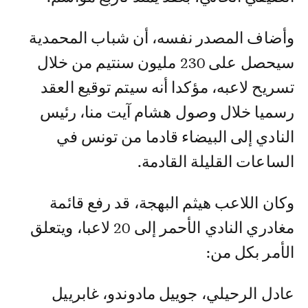
وأضاف المصدر نفسه، أن شباب المحمدية
سيحصل على 230 مليون سنتيم من خلال
تسريح لاعبه، مؤكدا أنه سيتم توقيع العقد
رسميا خلال وصول هشام آيت منا، رئيس
النادي إلى البيضاء قادما من تونس في
الساعات القليلة القادمة.
وكان اللاعب هيثم البهجة، قد رفع قائمة
مغادري النادي الأحمر إلى 20 لاعبا، ويتعلق
الأمر بكل من:
عادل الرحيلي، جوييل مادوندو، غابرييل