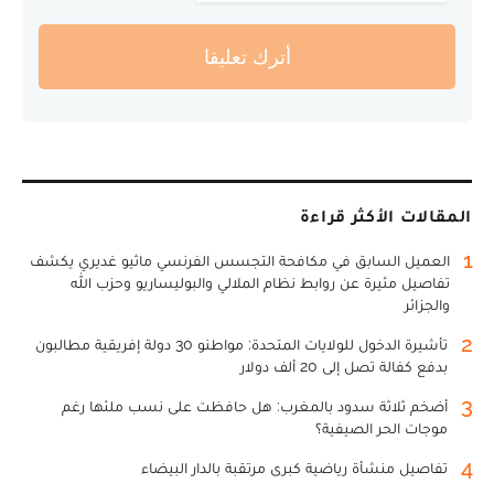
أترك تعليقا
المقالات الأكثر قراءة
1
العميل السابق في مكافحة التجسس الفرنسي ماثيو غديري يكشف
تفاصيل مثيرة عن روابط نظام الملالي والبوليساريو وحزب الله
والجزائر
2
تأشيرة الدخول للولايات المتحدة: مواطنو 30 دولة إفريقية مطالبون
بدفع كفالة تصل إلى 20 ألف دولار
3
أضخم ثلاثة سدود بالمغرب: هل حافظت على نسب ملئها رغم
موجات الحر الصيفية؟
4
تفاصيل منشأة رياضية كبرى مرتقبة بالدار البيضاء