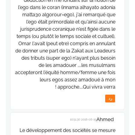
déduction en me fondant sur la notion de
l'ego dans le coran (innama alhayato adonia
matta3o algorour=ego), j'ai remarqué que
l'ego était primordiale et qu'ainsi aucune
jurisprudence coranique n'est figée dans le
temps (ou plutôt le temps sociale et cultuel),
Omar l'avait (peut etre) compris en annulant
de donner une part de la Zakat aux Leadeurs
des tributs (super ego) n'ayant plus besoin
de les amadouer ....les musulmans
accepteront l'équité homme/femme une fois
leurs egos assez amadoué à mon
approche....Qui vivra verra !
رد
Ahmed
2018-08-19 10:51:30
Le développement des sociétés se mesure