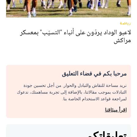
رياضة
لاعبو الوداد يردّون على أنباء "التسيّب" بمعسكر
مراكش
مرحبا بكم في فضاء التعليق
نريد مساحة للنقاش والتبادل والحوار. من أجل تحسين جودة
التبادلات بموجب مقالاتنا، بالإضافة إلى تجربة مساهمتك، ندعوك
لمراجعة قواعد الاستخدام الخاصة بنا.
اقرأ ميثاقنا
تعليقاتكم