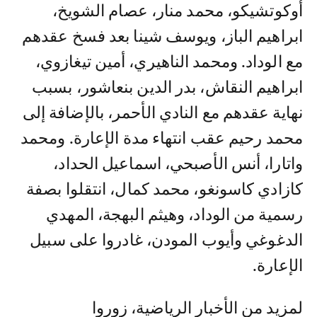
أوكوتشيكو، محمد منار، عصام الشويخ،
ابراهيم الباز، ويوسف شينا بعد فسخ عقدهم
مع الوداد. ومحمد الناهيري، أمين تيغازوي،
ابراهيم النقاش، بدر الدين بنعاشور، بسبب
نهاية عقدهم مع النادي الأحمر، بالإضافة إلى
محمد رحيم عقب انتهاء مدة الإعارة. ومحمد
واتارا، أنس الأصبحي، اسماعيل الحداد،
كازادي كاسونغو، محمد كمال، انتقلوا بصفة
رسمية من الوداد، وهيثم البهجة، المهدي
الدغوغي وأيوب المودن، غادروا على سبيل
الإعارة.
لمزيد من الأخبار الرياضية، زوروا