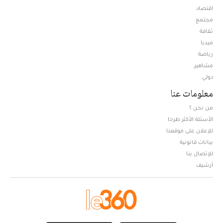
اقتصاد
مجتمع
ثقافة
ميديا
Opens in new window
رياضة
مشاهير
دولي
معلومات عنا
من نحن ؟
الأسئلة الأكثر طرحا
للإعلان على موقعنا
بيانات قانونية
للإتصال بنا
أرشيف