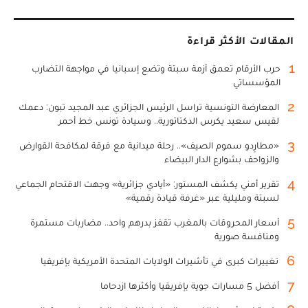
المقالات الأكثر قراءة
1
حرب الأرقام تعمق أزمة سبتة وتضع إسبانيا في مواجهة التضارب
المؤسساتي
2
المعارضة التونسية تراسل الرئيس الجزائري عبد المجيد تبون: دعمك
لقيس سعيد يكرس الدكتاتورية.. وسيادة تونس خط أحمر
3
«مطارِدو سموم الصيف».. رحلة ميدانية مع فرقة لمكافحة القوارض
والزواحف بشوارع الدار البيضاء
4
تقرير أمني يكشف المستور: «أيادي جزائرية» وجهت الاقتحام الجماعي
لسبتة ومليلية عبر «غرفة قيادة رقمية»
5
أسعار المحروقات بالمغرب تقفز بدرهم واحد.. مضاربات مستمرة
ومنافسة صورية
6
تغييرات كبرى في تأشيرات الولايات المتحدة الأمريكية بإفريقيا
7
أفضل 5 مسارات جوية بإفريقيا وأكثرها ازدحاما