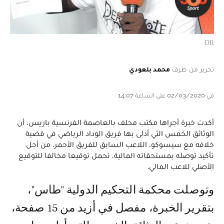
DR
تحرير من طرف
محمد بلعودي
في 02/03/2020 على الساعة 14:07
أكدت خبرة أجراها مكتب محلف بالعاصمة الفرنسية باريس، أن
الوثائق الخمس التي أدلى بها فريق الوداد الرياضي في قضية
خلافه مع سيسوكو، اللاعب السابق للفريق الأحمر، من أجل
تأكيد توصله بمستحقاته المالية، تحمل توقيعا مخالفا للتوقيع
الأصلي للاعب المالي.
وتوصلت محكمة التحكيم الدولية "طاس"،
بتقرير الخبرة، مفصل في أزيد من 15 صفحة،