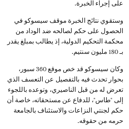
على إجراء الخبرة.
وستقوي نتائج الخبرة موقف سيسوكو في
الحصول على حكم لصالحه ضد الوداد من
محكمة التحكيم الدولية، إذ يطالب بمبلغ يقدر
بـ 180 مليون سنتيم.
وكان سيسوكو قد خص موقع 360 سبور،
بحوار تحدث فيه بالتفصيل عن التعسف الذي
تعرض له من قبل الناصيري، وتوعده باللجوء
إلى "طاس"، للدفاع عن مستحقاته، خاصة أن
حكم لجنتي النزاعات والاستئناف بالجامعة
حرمه من حقوقه.