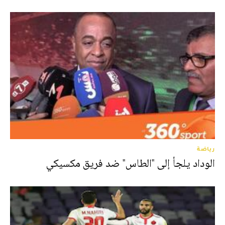
رياضة
الوداد يلجأ إلى "الطاس" ضد فريق مكسيكي