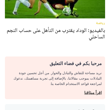
رياضة
بالفيديو: الوداد يقترب من التأهل على حساب النجم
الساحلي
مرحبا بكم في فضاء التعليق
نريد مساحة للنقاش والتبادل والحوار. من أجل تحسين جودة
التبادلات بموجب مقالاتنا، بالإضافة إلى تجربة مساهمتك، ندعوك
لمراجعة قواعد الاستخدام الخاصة بنا.
اقرأ ميثاقنا