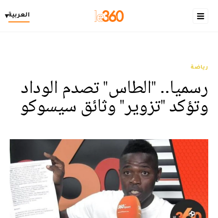
العربية
▾
رياضة
رسميا.. "الطاس" تصدم الوداد
وتؤكد "تزوير" وثائق سيسوكو