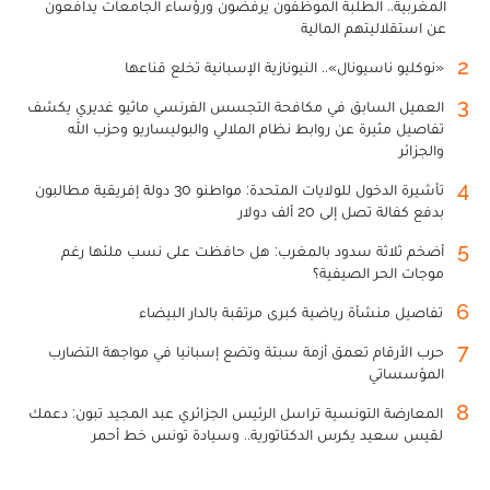
المغربية.. الطلبة الموظفون يرفضون ورؤساء الجامعات يدافعون
عن استقلاليتهم المالية
2
«نوكليو ناسيونال».. النيونازية الإسبانية تخلع قناعها
3
العميل السابق في مكافحة التجسس الفرنسي ماثيو غديري يكشف
تفاصيل مثيرة عن روابط نظام الملالي والبوليساريو وحزب الله
والجزائر
4
تأشيرة الدخول للولايات المتحدة: مواطنو 30 دولة إفريقية مطالبون
بدفع كفالة تصل إلى 20 ألف دولار
5
أضخم ثلاثة سدود بالمغرب: هل حافظت على نسب ملئها رغم
موجات الحر الصيفية؟
6
تفاصيل منشأة رياضية كبرى مرتقبة بالدار البيضاء
7
حرب الأرقام تعمق أزمة سبتة وتضع إسبانيا في مواجهة التضارب
المؤسساتي
8
المعارضة التونسية تراسل الرئيس الجزائري عبد المجيد تبون: دعمك
لقيس سعيد يكرس الدكتاتورية.. وسيادة تونس خط أحمر