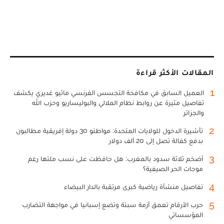
المقالات الأكثر قراءة
1
العميل السابق في مكافحة التجسس الفرنسي ماثيو غديري يكشف
تفاصيل مثيرة عن روابط نظام الملالي والبوليساريو وحزب الله
والجزائر
2
تأشيرة الدخول للولايات المتحدة: مواطنو 30 دولة إفريقية مطالبون
بدفع كفالة تصل إلى 20 ألف دولار
3
أضخم ثلاثة سدود بالمغرب: هل حافظت على نسب ملئها رغم
موجات الحر الصيفية؟
4
تفاصيل منشأة رياضية كبرى مرتقبة بالدار البيضاء
5
حرب الأرقام تعمق أزمة سبتة وتضع إسبانيا في مواجهة التضارب
المؤسساتي