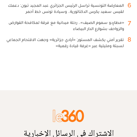
6
المعارضة التونسية تراسل الرئيس الجزائري عبد المجيد تبون: دعمك
لقيس سعيد يكرس الدكتاتورية.. وسيادة تونس خط أحمر
7
«مطارِدو سموم الصيف».. رحلة ميدانية مع فرقة لمكافحة القوارض
والزواحف بشوارع الدار البيضاء
8
تقرير أمني يكشف المستور: «أيادي جزائرية» وجهت الاقتحام الجماعي
لسبتة ومليلية عبر «غرفة قيادة رقمية»
الاشتراك في الرسائل الإخبارية