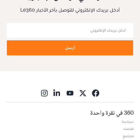
أدخل بريدك الإلكتروني للتوصل بآخر الأخبار Le360
أرسل
ns in new window
360 في نقرة واحدة
سياسة
اقتصاد
مجتمع