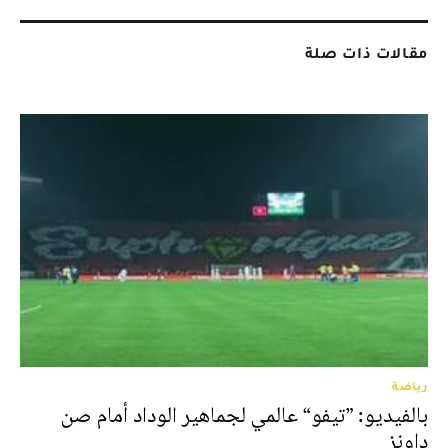
مقالات ذات صلة
رياضة
بالفيديو: ”تيفو“ عالمي لجماهير الوداد أمام صن
داونز