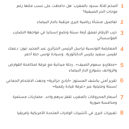
1
أضخم ثلاثة سدود بالمغرب: هل حافظت على نسب ملئها رغم
موجات الحر الصيفية؟
2
تفاصيل منشأة رياضية كبرى مرتقبة بالدار البيضاء
3
حرب الأرقام تعمق أزمة سبتة وتضع إسبانيا في مواجهة التضارب
المؤسساتي
4
المعارضة التونسية تراسل الرئيس الجزائري عبد المجيد تبون: دعمك
لقيس سعيد يكرس الدكتاتورية.. وسيادة تونس خط أحمر
5
«مطارِدو سموم الصيف».. رحلة ميدانية مع فرقة لمكافحة القوارض
والزواحف بشوارع الدار البيضاء
6
تقرير أمني يكشف المستور: «أيادي جزائرية» وجهت الاقتحام الجماعي
لسبتة ومليلية عبر «غرفة قيادة رقمية»
7
أسعار المحروقات بالمغرب تقفز بدرهم واحد.. مضاربات مستمرة
ومنافسة صورية
8
تغييرات كبرى في تأشيرات الولايات المتحدة الأمريكية بإفريقيا