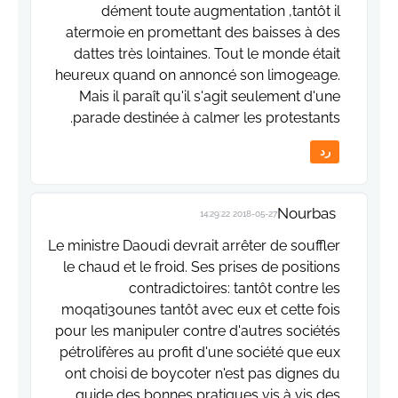
dément toute augmentation ,tantôt il
atermoie en promettant des baisses à des
dattes très lointaines. Tout le monde était
heureux quand on annoncé son limogeage.
Mais il paraît qu'il s'agit seulement d'une
parade destinée à calmer les protestants.
رد
Nourbas
2018-05-27 14:29:22
Le ministre Daoudi devrait arrêter de souffler
le chaud et le froid. Ses prises de positions
contradictoires: tantôt contre les
moqati3ounes tantôt avec eux et cette fois
pour les manipuler contre d'autres sociétés
pétrolifères au profit d'une société que eux
ont choisi de boycoter n'est pas dignes du
guide des bonnes pratiques vis à vis des