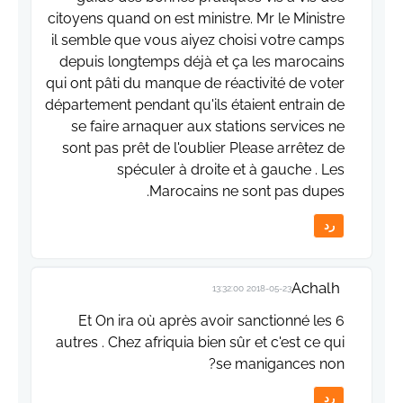
citoyens quand on est ministre. Mr le Ministre
il semble que vous aiyez choisi votre camps
depuis longtemps déjà et ça les marocains
qui ont pâti du manque de réactivité de voter
département pendant qu'ils étaient entrain de
se faire arnaquer aux stations services ne
sont pas prêt de l'oublier Please arrêtez de
spéculer à droite et à gauche . Les
Marocains ne sont pas dupes.
رد
Achalh
2018-05-23 13:32:00
Et On ira où après avoir sanctionné les 6
autres . Chez afriquia bien sûr et c'est ce qui
se manigances non?
رد