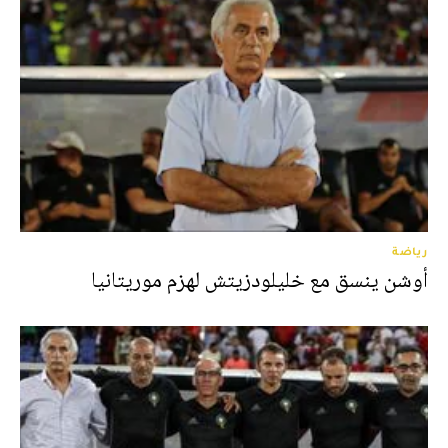
رياضة
أوشن ينسق مع خليلودزيتش لهزم موريتانيا