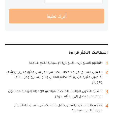
أترك تعليقا
المقالات الأكثر قراءة
1
«نوكليو ناسيونال».. النيونازية الإسبانية تخلع قناعها
2
العميل السابق في مكافحة التجسس الفرنسي ماثيو غديري يكشف
تفاصيل مثيرة عن روابط نظام الملالي والبوليساريو وحزب الله
والجزائر
3
تأشيرة الدخول للولايات المتحدة: مواطنو 30 دولة إفريقية مطالبون
بدفع كفالة تصل إلى 20 ألف دولار
4
أضخم ثلاثة سدود بالمغرب: هل حافظت على نسب ملئها رغم
موجات الحر الصيفية؟