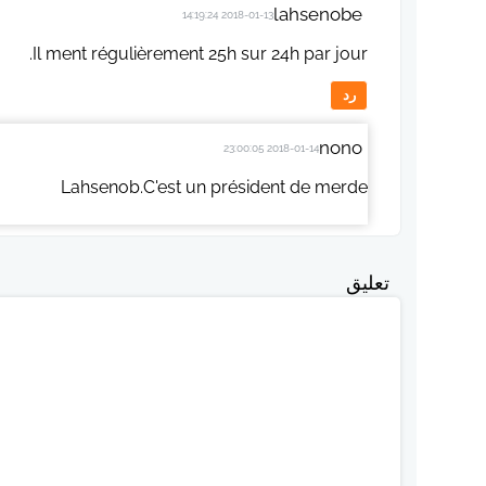
lahsenobe
2018-01-13 14:19:24
Il ment régulièrement 25h sur 24h par jour.
رد
nono
2018-01-14 23:00:05
Lahsenob.C'est un président de merde
تعليق