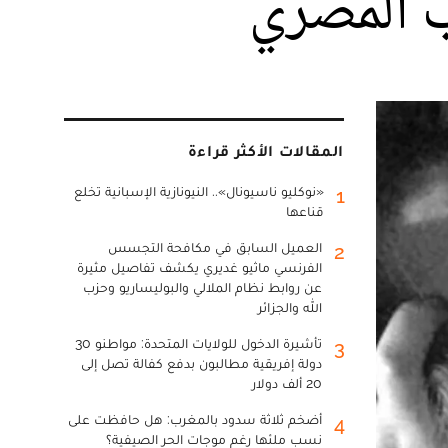
ب المصري
المقالات الأكثر قراءة
«نوكليو ناسيونال».. النيونازية الإسبانية تخلع
1
قناعها
العميل السابق في مكافحة التجسس
2
الفرنسي ماثيو غديري يكشف تفاصيل مثيرة
عن روابط نظام الملالي والبوليساريو وحزب
الله والجزائر
تأشيرة الدخول للولايات المتحدة: مواطنو 30
3
دولة إفريقية مطالبون بدفع كفالة تصل إلى
20 ألف دولار
أضخم ثلاثة سدود بالمغرب: هل حافظت على
4
نسب ملئها رغم موجات الحر الصيفية؟