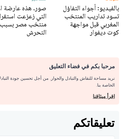
بالفيديو: أجواء التفاؤل
صور. هذه عارضة الأ
تسود تداريب المنتخب
التي زعزعت استقرا
المغربي قبل مواجهة
منتخب مصر بسبب
كوت ديفوار
التحرش
مرحبا بكم في فضاء التعليق
نريد مساحة للنقاش والتبادل والحوار. من أجل تحسين جودة التباد
الخاصة بنا.
اقرأ ميثاقنا
تعليقاتكم