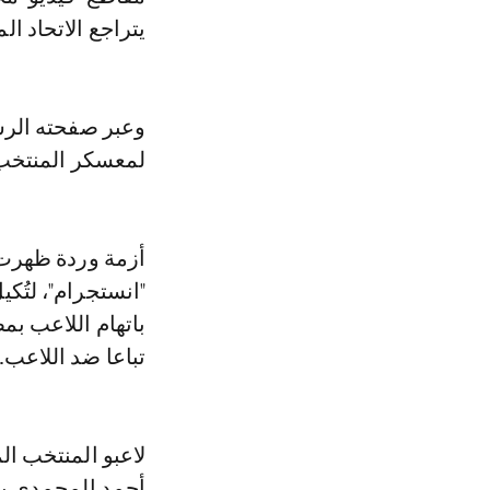
يتراجع الاتحاد ا
وعبر صفحته الرس
لمعسكر المنتخب 
أزمة وردة ظهرت 
"انستجرام"، لتُك
باتهام اللاعب بم
تباعا ضد اللاعب.
لاعبو المنتخب ا
أحمد المحمدي بإع