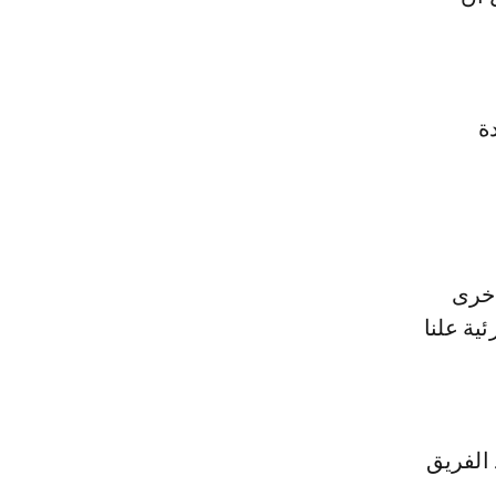
ة
أخرى
ية علنا
 الفريق
ي