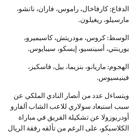
الدفاع: كارفاخال، راموس، فاران، ناتشو،
مارسيلو، ريغيلون.
الوسط: كروس، مودريتش، كاسيميرو،
يورينتي، أسينسيو، إيسكو، سيبايوس.
الهجوم: ماريانو، بنزيما، بيل، فاسكيز،
فينيسيوس.
ويتساءل عدد من أنصار النادي الملكي عن
سبب استبعاد سولاري للاعب الشاب ألفارو
أودريوزولا عن تشكيلة الفريق في مباراة
الكلاسيكو، على الرغم من تألقه رفقة الريال