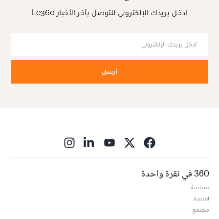
أدخل بريدك الإلكتروني للتوصل بآخر الأخبار Le360
أرسل
ns in new window
360 في نقرة واحدة
سياسة
اقتصاد
مجتمع