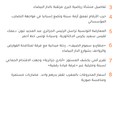
3
تفاصيل منشأة رياضية كبرى مرتقبة بالدار البيضاء
4
حرب الأرقام تعمق أزمة سبتة وتضع إسبانيا في مواجهة التضارب
المؤسساتي
5
المعارضة التونسية تراسل الرئيس الجزائري عبد المجيد تبون: دعمك
لقيس سعيد يكرس الدكتاتورية.. وسيادة تونس خط أحمر
6
«مطارِدو سموم الصيف».. رحلة ميدانية مع فرقة لمكافحة القوارض
والزواحف بشوارع الدار البيضاء
7
تقرير أمني يكشف المستور: «أيادي جزائرية» وجهت الاقتحام الجماعي
لسبتة ومليلية عبر «غرفة قيادة رقمية»
8
أسعار المحروقات بالمغرب تقفز بدرهم واحد.. مضاربات مستمرة
ومنافسة صورية