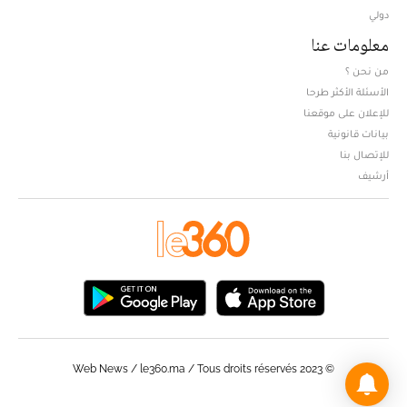
دولي
معلومات عنا
من نحن ؟
الأسئلة الأكثر طرحا
للإعلان على موقعنا
بيانات قانونية
للإتصال بنا
أرشيف
© Web News / le360.ma / Tous droits réservés 2023