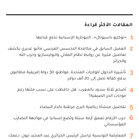
المقالات الأكثر قراءة
1
«نوكليو ناسيونال».. النيونازية الإسبانية تخلع قناعها
2
العميل السابق في مكافحة التجسس الفرنسي ماثيو غديري يكشف
تفاصيل مثيرة عن روابط نظام الملالي والبوليساريو وحزب الله
والجزائر
3
تأشيرة الدخول للولايات المتحدة: مواطنو 30 دولة إفريقية مطالبون
بدفع كفالة تصل إلى 20 ألف دولار
4
أضخم ثلاثة سدود بالمغرب: هل حافظت على نسب ملئها رغم
موجات الحر الصيفية؟
5
تفاصيل منشأة رياضية كبرى مرتقبة بالدار البيضاء
6
حرب الأرقام تعمق أزمة سبتة وتضع إسبانيا في مواجهة التضارب
المؤسساتي
7
المعارضة التونسية تراسل الرئيس الجزائري عبد المجيد تبون: دعمك