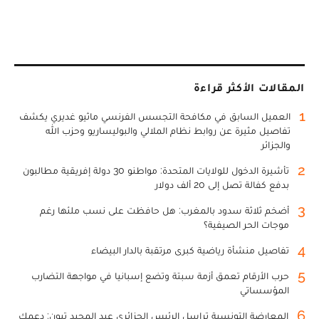
المقالات الأكثر قراءة
1
العميل السابق في مكافحة التجسس الفرنسي ماثيو غديري يكشف
تفاصيل مثيرة عن روابط نظام الملالي والبوليساريو وحزب الله
والجزائر
2
تأشيرة الدخول للولايات المتحدة: مواطنو 30 دولة إفريقية مطالبون
بدفع كفالة تصل إلى 20 ألف دولار
3
أضخم ثلاثة سدود بالمغرب: هل حافظت على نسب ملئها رغم
موجات الحر الصيفية؟
4
تفاصيل منشأة رياضية كبرى مرتقبة بالدار البيضاء
5
حرب الأرقام تعمق أزمة سبتة وتضع إسبانيا في مواجهة التضارب
المؤسساتي
6
المعارضة التونسية تراسل الرئيس الجزائري عبد المجيد تبون: دعمك