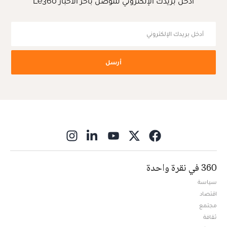
أدخل بريدك الإلكتروني للتوصل بآخر الأخبار Le360
أرسل
ns in new window
360 في نقرة واحدة
سياسة
اقتصاد
مجتمع
ثقافة