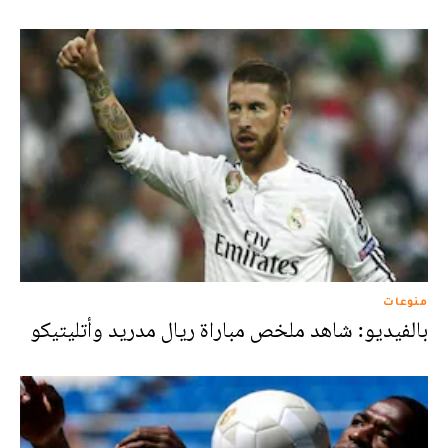
منوعات
بالفيديو: شاهد ملخص مباراة ريال مدريد وأتليتيكو