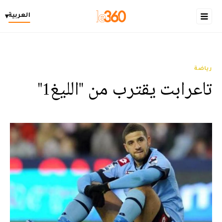
العربية
▾
رياضة
تاعرابت يقترب من "الليغ1"