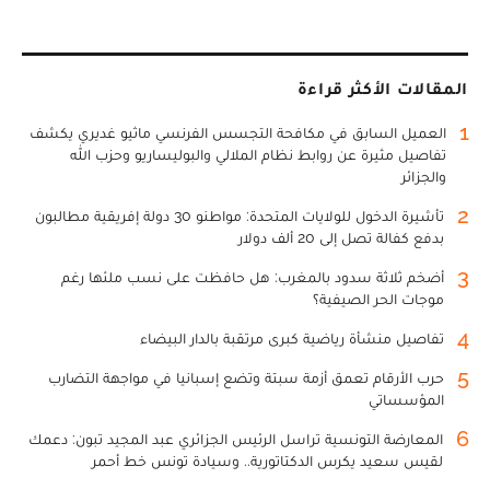
المقالات الأكثر قراءة
1
العميل السابق في مكافحة التجسس الفرنسي ماثيو غديري يكشف
تفاصيل مثيرة عن روابط نظام الملالي والبوليساريو وحزب الله
والجزائر
2
تأشيرة الدخول للولايات المتحدة: مواطنو 30 دولة إفريقية مطالبون
بدفع كفالة تصل إلى 20 ألف دولار
3
أضخم ثلاثة سدود بالمغرب: هل حافظت على نسب ملئها رغم
موجات الحر الصيفية؟
4
تفاصيل منشأة رياضية كبرى مرتقبة بالدار البيضاء
5
حرب الأرقام تعمق أزمة سبتة وتضع إسبانيا في مواجهة التضارب
المؤسساتي
6
المعارضة التونسية تراسل الرئيس الجزائري عبد المجيد تبون: دعمك
لقيس سعيد يكرس الدكتاتورية.. وسيادة تونس خط أحمر