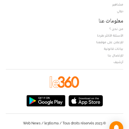
مشاهير
دولي
معلومات عنا
من نحن ؟
الأسئلة الأكثر طرحا
للإعلان على موقعنا
بيانات قانونية
للإتصال بنا
أرشيف
© Web News / le360.ma / Tous droits réservés 2023