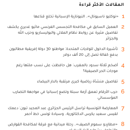
المقالات الأكثر قراءة
1
«نوكليو ناسيونال».. النيونازية الإسبانية تخلع قناعها
2
العميل السابق في مكافحة التجسس الفرنسي ماثيو غديري يكشف
تفاصيل مثيرة عن روابط نظام الملالي والبوليساريو وحزب الله
والجزائر
3
تأشيرة الدخول للولايات المتحدة: مواطنو 30 دولة إفريقية مطالبون
بدفع كفالة تصل إلى 20 ألف دولار
4
أضخم ثلاثة سدود بالمغرب: هل حافظت على نسب ملئها رغم
موجات الحر الصيفية؟
5
تفاصيل منشأة رياضية كبرى مرتقبة بالدار البيضاء
6
حرب الأرقام تعمق أزمة سبتة وتضع إسبانيا في مواجهة التضارب
المؤسساتي
7
المعارضة التونسية تراسل الرئيس الجزائري عبد المجيد تبون: دعمك
لقيس سعيد يكرس الدكتاتورية.. وسيادة تونس خط أحمر
8
«مطارِدو سموم الصيف».. رحلة ميدانية مع فرقة لمكافحة القوارض
والزواحف بشوارع الدار البيضاء