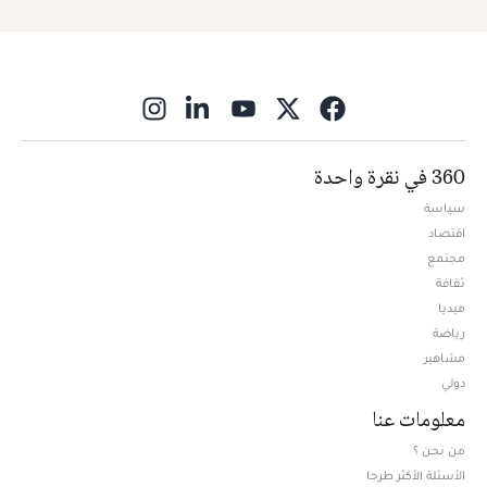
ns in new window
360 في نقرة واحدة
سياسة
اقتصاد
مجتمع
ثقافة
ميديا
Opens in new window
رياضة
مشاهير
دولي
معلومات عنا
من نحن ؟
الأسئلة الأكثر طرحا