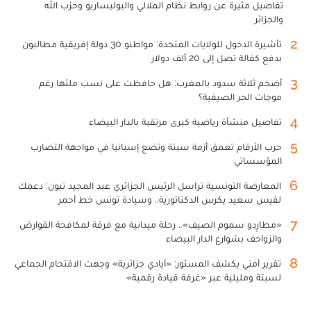
تفاصيل مثيرة عن روابط نظام الملالي والبوليساريو وحزب الله
والجزائر
2
تأشيرة الدخول للولايات المتحدة: مواطنو 30 دولة إفريقية مطالبون
بدفع كفالة تصل إلى 20 ألف دولار
3
أضخم ثلاثة سدود بالمغرب: هل حافظت على نسب ملئها رغم
موجات الحر الصيفية؟
4
تفاصيل منشأة رياضية كبرى مرتقبة بالدار البيضاء
5
حرب الأرقام تعمق أزمة سبتة وتضع إسبانيا في مواجهة التضارب
المؤسساتي
6
المعارضة التونسية تراسل الرئيس الجزائري عبد المجيد تبون: دعمك
لقيس سعيد يكرس الدكتاتورية.. وسيادة تونس خط أحمر
7
«مطارِدو سموم الصيف».. رحلة ميدانية مع فرقة لمكافحة القوارض
والزواحف بشوارع الدار البيضاء
8
تقرير أمني يكشف المستور: «أيادي جزائرية» وجهت الاقتحام الجماعي
لسبتة ومليلية عبر «غرفة قيادة رقمية»