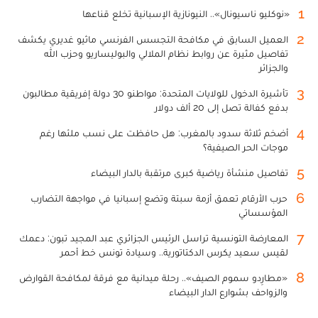
1
«نوكليو ناسيونال».. النيونازية الإسبانية تخلع قناعها
2
العميل السابق في مكافحة التجسس الفرنسي ماثيو غديري يكشف
تفاصيل مثيرة عن روابط نظام الملالي والبوليساريو وحزب الله
والجزائر
3
تأشيرة الدخول للولايات المتحدة: مواطنو 30 دولة إفريقية مطالبون
بدفع كفالة تصل إلى 20 ألف دولار
4
أضخم ثلاثة سدود بالمغرب: هل حافظت على نسب ملئها رغم
موجات الحر الصيفية؟
5
تفاصيل منشأة رياضية كبرى مرتقبة بالدار البيضاء
6
حرب الأرقام تعمق أزمة سبتة وتضع إسبانيا في مواجهة التضارب
المؤسساتي
7
المعارضة التونسية تراسل الرئيس الجزائري عبد المجيد تبون: دعمك
لقيس سعيد يكرس الدكتاتورية.. وسيادة تونس خط أحمر
8
«مطارِدو سموم الصيف».. رحلة ميدانية مع فرقة لمكافحة القوارض
والزواحف بشوارع الدار البيضاء