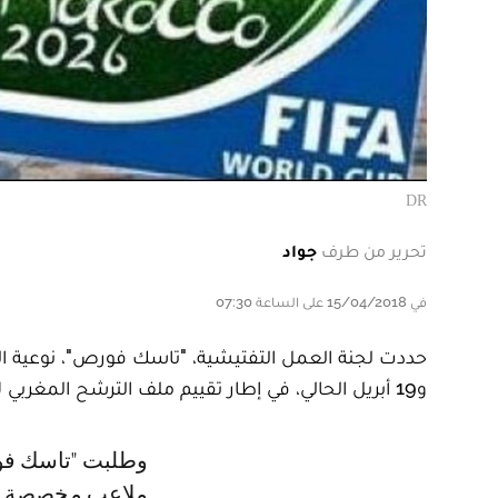
DR
تحرير من طرف
جواد
في 15/04/2018 على الساعة 07:30
و19 أبريل الحالي، في إطار تقييم ملف الترشح المغربي لاستضافة مونديال 2026.
وطلبت "تاسك فورص"، التابعة للجامعة الدولية لكرة القدم "فيفا"، معاينة ثلاثة
ملاعب مخصصة للم