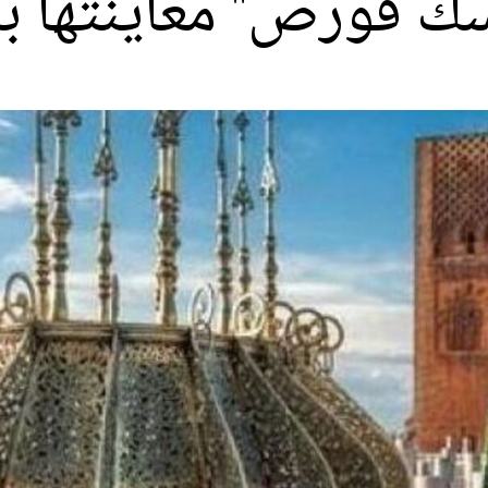
 فورص" معاينتها با