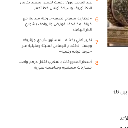
عبد المجيد تبون: دعمك لقيس سعيد يكرس
الدكتاتورية.. وسيادة تونس خط أحمر
«مطارِدو سموم الصيف».. رحلة ميدانية مع
6
فرقة لمكافحة القوارض والزواحف بشوارع
الدار البيضاء
تقرير أمني يكشف المستور: «أيادي جزائرية»
7
وجهت الاقتحام الجماعي لسبتة ومليلية عبر
«غرفة قيادة رقمية»
أسعار المحروقات بالمغرب تقفز بدرهم واحد..
8
مضاربات مستمرة ومنافسة صورية
حددت لجنة العمل التفتيشية، "تاسك فورص"، نوعية المنشآت التي ينبغي معاينتها خلال مهمتها التفتيشية بالمغرب بين 16
يب،