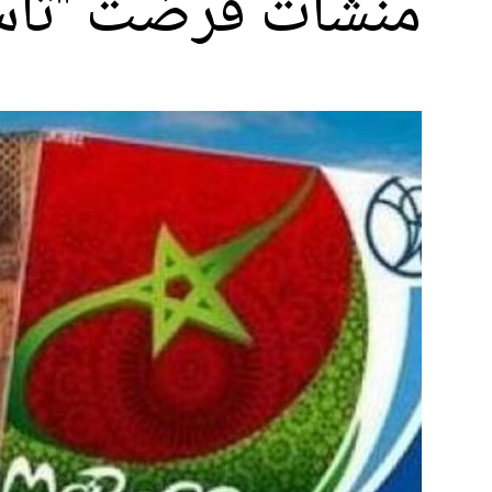
منشآت فرضت "تاسك