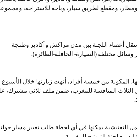
مطار، ومقطع لطريق سيار، وباحة للاستراحة، ومجموع
قل أعضاء اللجنة بين مدن مراكش وأكادير وطنجة
 وسائل مختلفة (السيارة- الحافلة-الطائرة).
ها، المكونة من خمسة أفراد، أنهت زيارتها خلال الأسبوع 
الثلاث المنافسة للمغرب، ضمن ملف ثلاثي مشترك، عل
مل التفتيشية يمكنها في أي لحظة طلب تغيير مسار جولته
ليه مع لجنة الترشح المغربية.