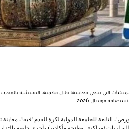
باريات (مراكش وطنجة وأكادير) وأخرى خاصة بالتدار