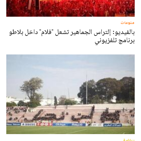
منوعات
بالفيديو: إلتراس الجماهير تشعل "فلام" داخل بلاطو
برنامج تلفزيوني
رياضة