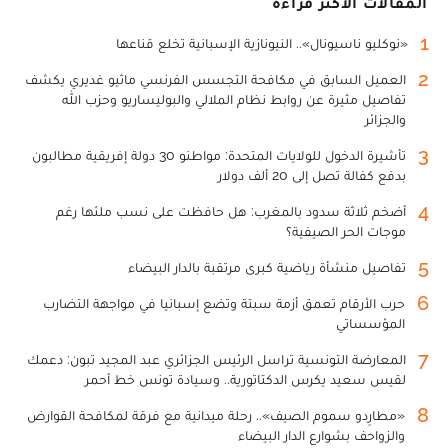
المقالات الأكثر قراءة
1
«نوكليو ناسيونال».. النيونازية الإسبانية تخلع قناعها
2
العميل السابق في مكافحة التجسس الفرنسي ماثيو غديري يكشف
تفاصيل مثيرة عن روابط نظام الملالي والبوليساريو وحزب الله
والجزائر
3
تأشيرة الدخول للولايات المتحدة: مواطنو 30 دولة إفريقية مطالبون
بدفع كفالة تصل إلى 20 ألف دولار
4
أضخم ثلاثة سدود بالمغرب: هل حافظت على نسب ملئها رغم
موجات الحر الصيفية؟
5
تفاصيل منشأة رياضية كبرى مرتقبة بالدار البيضاء
6
حرب الأرقام تعمق أزمة سبتة وتضع إسبانيا في مواجهة التضارب
المؤسساتي
7
المعارضة التونسية تراسل الرئيس الجزائري عبد المجيد تبون: دعمك
لقيس سعيد يكرس الدكتاتورية.. وسيادة تونس خط أحمر
8
«مطارِدو سموم الصيف».. رحلة ميدانية مع فرقة لمكافحة القوارض
والزواحف بشوارع الدار البيضاء