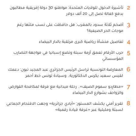
2
تأشيرة الدخول للولايات المتحدة: مواطنو 30 دولة إفريقية مطالبون
بدفع كفالة تصل إلى 20 ألف دولار
3
أضخم ثلاثة سدود بالمغرب: هل حافظت على نسب ملئها رغم
موجات الحر الصيفية؟
4
تفاصيل منشأة رياضية كبرى مرتقبة بالدار البيضاء
5
حرب الأرقام تعمق أزمة سبتة وتضع إسبانيا في مواجهة التضارب
المؤسساتي
6
المعارضة التونسية تراسل الرئيس الجزائري عبد المجيد تبون: دعمك
لقيس سعيد يكرس الدكتاتورية.. وسيادة تونس خط أحمر
7
«مطارِدو سموم الصيف».. رحلة ميدانية مع فرقة لمكافحة القوارض
والزواحف بشوارع الدار البيضاء
8
تقرير أمني يكشف المستور: «أيادي جزائرية» وجهت الاقتحام الجماعي
لسبتة ومليلية عبر «غرفة قيادة رقمية»