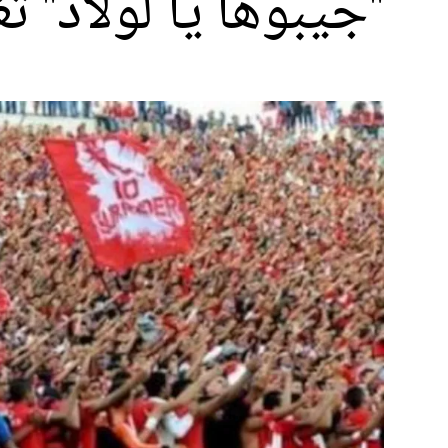
"جيبوها يا لولاد" 