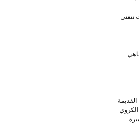
 تتغنى
قاهي
القديمة
 الكروي
يرة