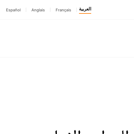
العربية
Español
|
Anglais
|
Français
|