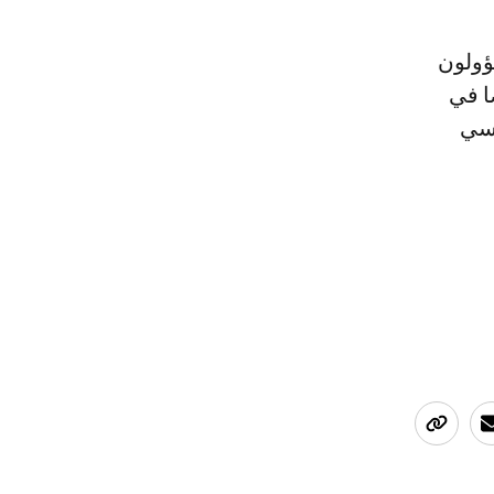
ؤولون
ا في
اسي