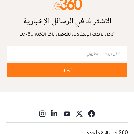
الاشتراك في الرسائل الإخبارية
أدخل بريدك الإلكتروني للتوصل بآخر الأخبار Le360
أرسل
ns in new window
360 في نقرة واحدة