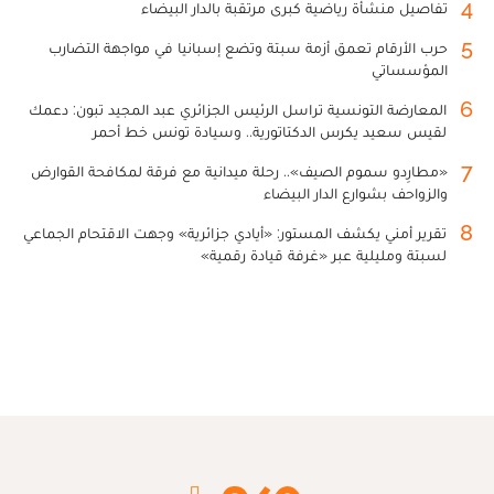
4
تفاصيل منشأة رياضية كبرى مرتقبة بالدار البيضاء
5
حرب الأرقام تعمق أزمة سبتة وتضع إسبانيا في مواجهة التضارب
المؤسساتي
6
المعارضة التونسية تراسل الرئيس الجزائري عبد المجيد تبون: دعمك
لقيس سعيد يكرس الدكتاتورية.. وسيادة تونس خط أحمر
7
«مطارِدو سموم الصيف».. رحلة ميدانية مع فرقة لمكافحة القوارض
والزواحف بشوارع الدار البيضاء
8
تقرير أمني يكشف المستور: «أيادي جزائرية» وجهت الاقتحام الجماعي
لسبتة ومليلية عبر «غرفة قيادة رقمية»