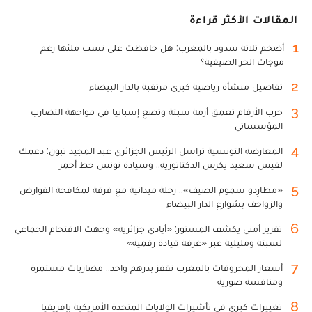
المقالات الأكثر قراءة
1
أضخم ثلاثة سدود بالمغرب: هل حافظت على نسب ملئها رغم
موجات الحر الصيفية؟
2
تفاصيل منشأة رياضية كبرى مرتقبة بالدار البيضاء
3
حرب الأرقام تعمق أزمة سبتة وتضع إسبانيا في مواجهة التضارب
المؤسساتي
4
المعارضة التونسية تراسل الرئيس الجزائري عبد المجيد تبون: دعمك
لقيس سعيد يكرس الدكتاتورية.. وسيادة تونس خط أحمر
5
«مطارِدو سموم الصيف».. رحلة ميدانية مع فرقة لمكافحة القوارض
والزواحف بشوارع الدار البيضاء
6
تقرير أمني يكشف المستور: «أيادي جزائرية» وجهت الاقتحام الجماعي
لسبتة ومليلية عبر «غرفة قيادة رقمية»
7
أسعار المحروقات بالمغرب تقفز بدرهم واحد.. مضاربات مستمرة
ومنافسة صورية
8
تغييرات كبرى في تأشيرات الولايات المتحدة الأمريكية بإفريقيا