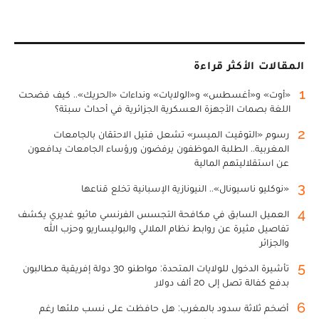
المقالات الأكثر قراءة
1
«أوت» و«أغسطس» و«الولايات» ونداءات «الحريك».. كيف فضحت
اللغة بصمات الأجهزة العسكرية الجزائرية في أحداث سبتة؟
2
رسوم «التوقيت الميسر» تشعل فتيل الاحتقان بالجامعات
المغربية.. الطلبة الموظفون يرفضون ورؤساء الجامعات يدافعون
عن استقلاليتهم المالية
3
«نوكليو ناسيونال».. النيونازية الإسبانية تخلع قناعها
4
العميل السابق في مكافحة التجسس الفرنسي ماثيو غديري يكشف
تفاصيل مثيرة عن روابط نظام الملالي والبوليساريو وحزب الله
والجزائر
5
تأشيرة الدخول للولايات المتحدة: مواطنو 30 دولة إفريقية مطالبون
بدفع كفالة تصل إلى 20 ألف دولار
6
أضخم ثلاثة سدود بالمغرب: هل حافظت على نسب ملئها رغم