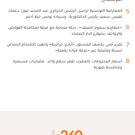
5
المعارضة التونسية تراسل الرئيس الجزائري عبد المجيد تبون: دعمك
لقيس سعيد يكرس الدكتاتورية.. وسيادة تونس خط أحمر
6
«مطارِدو سموم الصيف».. رحلة ميدانية مع فرقة لمكافحة القوارض
والزواحف بشوارع الدار البيضاء
7
تقرير أمني يكشف المستور: «أيادي جزائرية» وجهت الاقتحام الجماعي
لسبتة ومليلية عبر «غرفة قيادة رقمية»
8
أسعار المحروقات بالمغرب تقفز بدرهم واحد.. مضاربات مستمرة
ومنافسة صورية