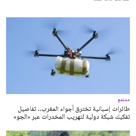
مجتمع
طائرات إسبانية تخترق أجواء المغرب.. تفاصيل
تفكيك شبكة دولية لتهريب المخدرات عبر «الجو»