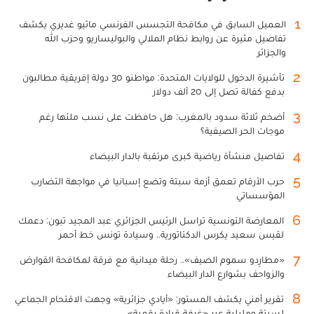
1
العميل السابق في مكافحة التجسس الفرنسي ماثيو غديري يكشف
تفاصيل مثيرة عن روابط نظام الملالي والبوليساريو وحزب الله
والجزائر
2
تأشيرة الدخول للولايات المتحدة: مواطنو 30 دولة إفريقية مطالبون
بدفع كفالة تصل إلى 20 ألف دولار
3
أضخم ثلاثة سدود بالمغرب: هل حافظت على نسب ملئها رغم
موجات الحر الصيفية؟
4
تفاصيل منشأة رياضية كبرى مرتقبة بالدار البيضاء
5
حرب الأرقام تعمق أزمة سبتة وتضع إسبانيا في مواجهة التضارب
المؤسساتي
6
المعارضة التونسية تراسل الرئيس الجزائري عبد المجيد تبون: دعمك
لقيس سعيد يكرس الدكتاتورية.. وسيادة تونس خط أحمر
7
«مطارِدو سموم الصيف».. رحلة ميدانية مع فرقة لمكافحة القوارض
والزواحف بشوارع الدار البيضاء
8
تقرير أمني يكشف المستور: «أيادي جزائرية» وجهت الاقتحام الجماعي
لسبتة ومليلية عبر «غرفة قيادة رقمية»