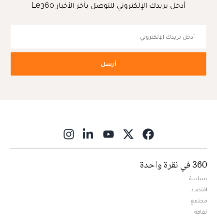
أدخل بريدك الإلكتروني للتوصل بآخر الأخبار Le360
أرسل
ns in new window
360 في نقرة واحدة
سياسة
اقتصاد
مجتمع
ثقافة