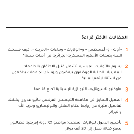
المقالات الأكثر قراءة
1
«أوت» و«أغسطس» و«الولايات» ونداءات «الحريك».. كيف فضحت
اللغة بصمات الأجهزة العسكرية الجزائرية في أحداث سبتة؟
2
رسوم «التوقيت الميسر» تشعل فتيل الاحتقان بالجامعات
المغربية.. الطلبة الموظفون يرفضون ورؤساء الجامعات يدافعون
عن استقلاليتهم المالية
3
«نوكليو ناسيونال».. النيونازية الإسبانية تخلع قناعها
4
العميل السابق في مكافحة التجسس الفرنسي ماثيو غديري يكشف
تفاصيل مثيرة عن روابط نظام الملالي والبوليساريو وحزب الله
والجزائر
5
تأشيرة الدخول للولايات المتحدة: مواطنو 30 دولة إفريقية مطالبون
بدفع كفالة تصل إلى 20 ألف دولار