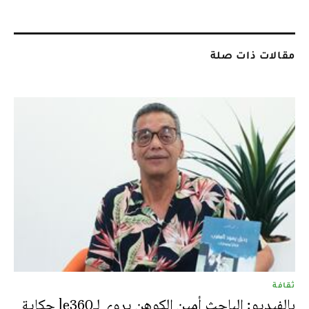
مقالات ذات صلة
ثقافة
بالفيديو: الباحث أمين الكوهن يروي لـle360 حكاية