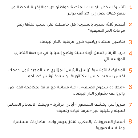
1
تأشيرة الدخول للولايات المتحدة: مواطنو 30 دولة إفريقية مطالبون
بدفع كفالة تصل إلى 20 ألف دولار
2
أضخم ثلاثة سدود بالمغرب: هل حافظت على نسب ملئها رغم
موجات الحر الصيفية؟
3
تفاصيل منشأة رياضية كبرى مرتقبة بالدار البيضاء
4
حرب الأرقام تعمق أزمة سبتة وتضع إسبانيا في مواجهة التضارب
المؤسساتي
5
المعارضة التونسية تراسل الرئيس الجزائري عبد المجيد تبون: دعمك
لقيس سعيد يكرس الدكتاتورية.. وسيادة تونس خط أحمر
6
«مطارِدو سموم الصيف».. رحلة ميدانية مع فرقة لمكافحة القوارض
والزواحف بشوارع الدار البيضاء
7
تقرير أمني يكشف المستور: «أيادي جزائرية» وجهت الاقتحام الجماعي
لسبتة ومليلية عبر «غرفة قيادة رقمية»
8
أسعار المحروقات بالمغرب تقفز بدرهم واحد.. مضاربات مستمرة
ومنافسة صورية