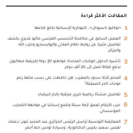
المقالات الأكثر قراءة
1
«نوكليو ناسيونال».. النيونازية الإسبانية تخلع قناعها
2
العميل السابق في مكافحة التجسس الفرنسي ماثيو غديري يكشف
تفاصيل مثيرة عن روابط نظام الملالي والبوليساريو وحزب الله
والجزائر
3
تأشيرة الدخول للولايات المتحدة: مواطنو 30 دولة إفريقية مطالبون
بدفع كفالة تصل إلى 20 ألف دولار
4
أضخم ثلاثة سدود بالمغرب: هل حافظت على نسب ملئها رغم
موجات الحر الصيفية؟
5
تفاصيل منشأة رياضية كبرى مرتقبة بالدار البيضاء
6
حرب الأرقام تعمق أزمة سبتة وتضع إسبانيا في مواجهة التضارب
المؤسساتي
7
المعارضة التونسية تراسل الرئيس الجزائري عبد المجيد تبون: دعمك
لقيس سعيد يكرس الدكتاتورية.. وسيادة تونس خط أحمر