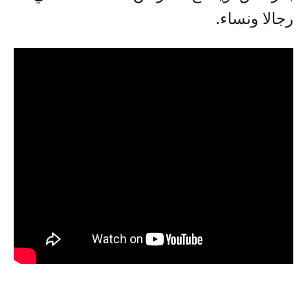
رجالا ونساء.