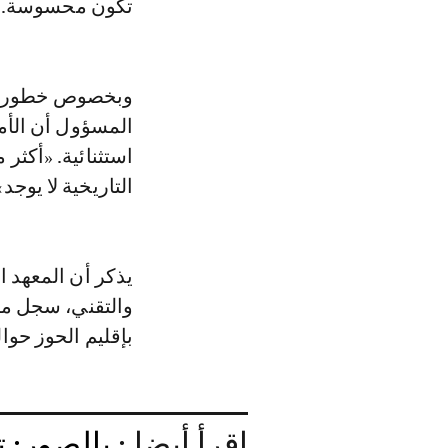
تكون محسوسة.
وبخصوص خطورة اله
المسؤول أن الأم
استثنائية. «أكثر
التاريخية لا يوجد»
يذكر أن المعهد ا
بإقليم الحوز حوالي ال
إقرأ أيضا :