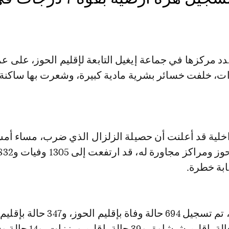
دد مركزها في جماعة إيغيل التابعة لإقليم الحوز، على ع
يلومترات، خلفت خسائر بشرية مادية كبيرة، وشعرت بها ساكن
اخلية قد أعلنت أن حصيلة الزلزال الذي ضرب، مساء أم
وفي هذا السياق، تم تسجيل 694 حالة وفاة بإقليم الحوز، و347 حالة بإقليم
تارودانت، و191 حالة بإقليم شيشاوة، و39 حالة بإقليم و