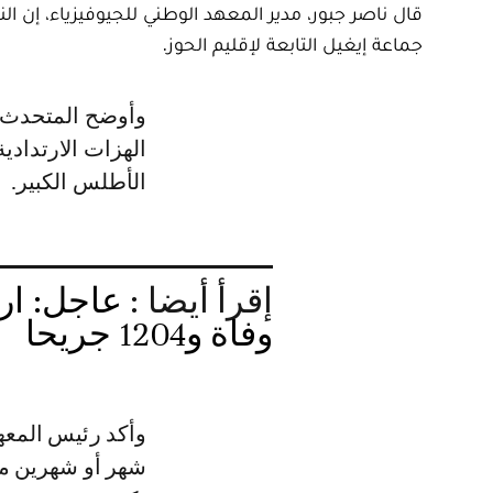
قال ناصر جبور، مدير المعهد الوطني للجيوفيزياء، إن الن
جماعة إيغيل التابعة لإقليم الحوز.
وأوضح المتحدث، في تصريح لـLe360، أن المركز سجل منذ الليلة الماضية مئات
الهزات الارتدادي
الأطلس الكبير.
إقرأ أيضا :
وفاة و1204 جريحا
وأكد رئيس المعهد