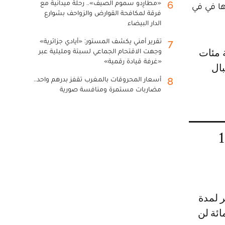
«مطارِدو سموم الصيف».. رحلة ميدانية مع
6
ها في في
فرقة لمكافحة القوارض والزواحف بشوارع
الدار البيضاء
تقرير أمني يكشف المستور: «أيادي جزائرية»
7
وجهت الاقتحام الجماعي لسبتة ومليلية عبر
«غرفة قيادة رقمية»
بال
أسعار المحروقات بالمغرب تقفز بدرهم واحد..
8
مضاربات مستمرة ومنافسة صورية
إلى 1037
ر لمدة
ا سيشعر بها الساكنة و95 في المائة لن