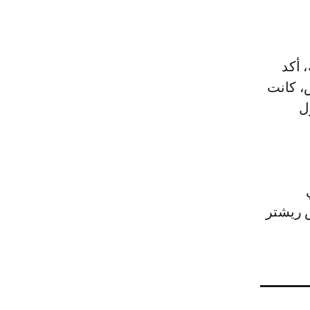
 أكد
، كانت
ل
جات على مقياس ريشتر
ت في