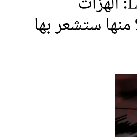
مدير المعهد الوطني للجيوفيزياء لـLe360: الهزات
تدادية قد تستمر لشهر أو شهرين و5% منها ستشعر بها