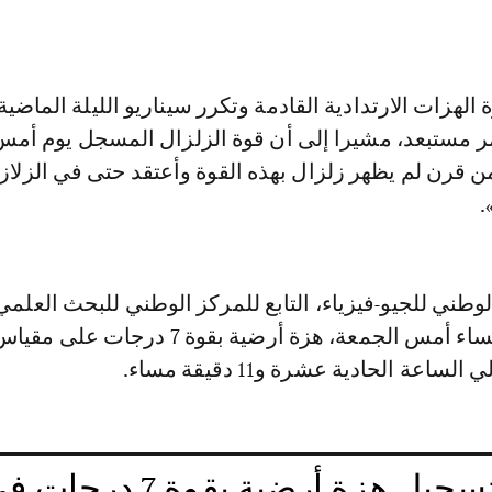
زات الارتدادية القادمة وتكرر سيناريو الليلة الماضية،
ر مستبعد، مشيرا إلى أن قوة الزلزال المسجل يوم أمس
 من قرن لم يظهر زلزال بهذه القوة وأعتقد حتى في الزلاز
.
لوطني للجيو-فيزياء، التابع للمركز الوطني للبحث العلمي
والتقني، سجل مساء أمس الجمعة، هزة أرضية بقوة 7 در
ساعة الحادية عشرة و11 دقيقة مساء.
بالصور: تسجيل هزة أرضية بقوة 7 درجا