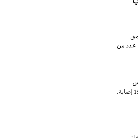
مق
ة عدد من
س
الجمعة، إقليم الحوز ومراكز مجاورة له، قد ارتفعت إلى 1305 وفيات و1832 إصابة،
رززات، و14 حالة وفاة