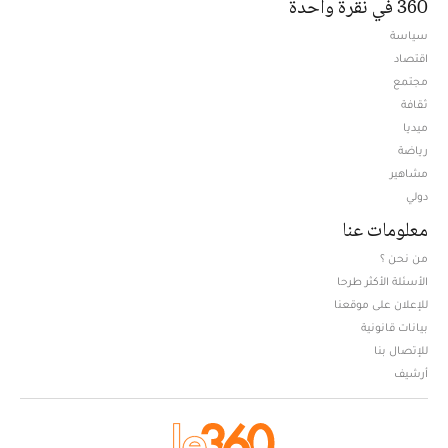
360 في نقرة واحدة
سياسة
اقتصاد
مجتمع
ثقافة
ميديا
Opens in new window
رياضة
مشاهير
دولي
معلومات عنا
من نحن ؟
الأسئلة الأكثر طرحا
للإعلان على موقعنا
بيانات قانونية
للإتصال بنا
أرشيف