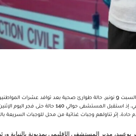
شهدت مدينة مديونة، ضواحي مدينة الدار البيضاء، منذ السبت 9 نونبر، حالة طوارئ صحية بعد توافد عشرات الم
م حادة، إثر تناولهم وجبات غذائية من محل للوجبات السريعة با