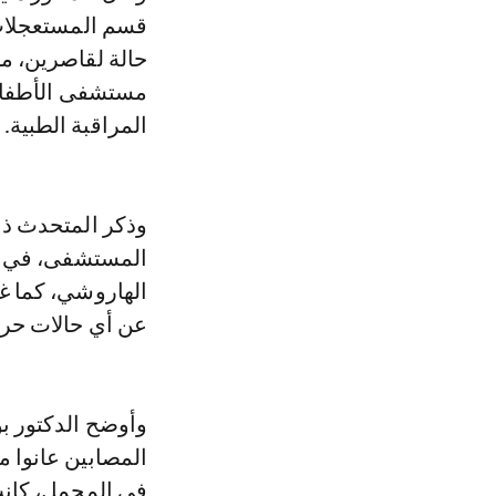
حالة لقاصرين، م
مستشفى الأطفال 
المراقبة الطبية.
المستشفى، في حي
الهاروشي، كما غ
عن أي حالات حرج
وأوضح الدكتور ب
المصابين عانوا 
في المجمل، كانت