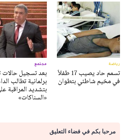
رياضة
مجتمع
تسمم حاد يصيب 17 طفلاً
بعد تسجيل حالات ت
في مخيم شاطئي بتطوان
برلمانية تطالب الدا
بتشديد المراقبة عل
«السناكات»
مرحبا بكم في فضاء التعليق