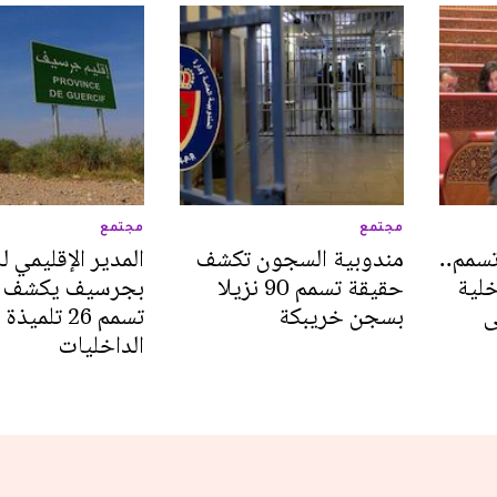
مجتمع
مجتمع
سمم..
مندوبية السجون تكشف
المدير الإقليمي ل
خلية
حقيقة تسمم 90 نزيلا
بجرسيف يكشف ح
ى
بسجن خريبكة
تسمم 26 تلمي
الداخليات