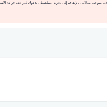
لات بموجب مقالاتنا، بالإضافة إلى تجربة مساهمتك، ندعوك لمراجعة قواعد الاس