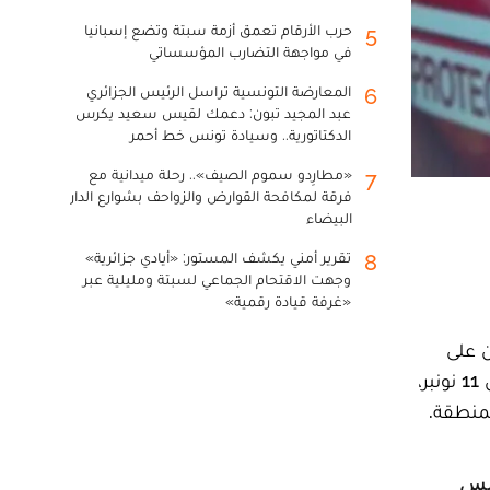
حرب الأرقام تعمق أزمة سبتة وتضع إسبانيا
5
في مواجهة التضارب المؤسساتي
المعارضة التونسية تراسل الرئيس الجزائري
6
عبد المجيد تبون: دعمك لقيس سعيد يكرس
الدكتاتورية.. وسيادة تونس خط أحمر
«مطارِدو سموم الصيف».. رحلة ميدانية مع
7
فرقة لمكافحة القوارض والزواحف بشوارع الدار
البيضاء
تقرير أمني يكشف المستور: «أيادي جزائرية»
8
وجهت الاقتحام الجماعي لسبتة ومليلية عبر
«غرفة قيادة رقمية»
واطنين على
المستشفى الإقليمي، إثر تعرضهم لتسمم غذائي جماعي، إذ استقبل المستشفى حوالي 140 حالة حتى فجر اليوم الإثنين 11 نونبر،
لمنطقة.