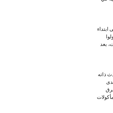
ابتداء
لوا
، بعد
ث ذاته
لدى
فرق
مأكولات