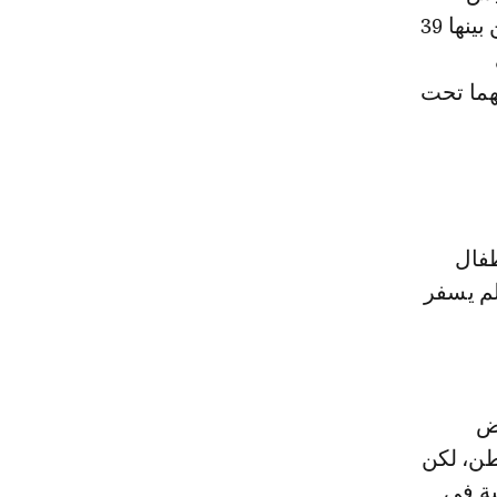
قسم المستعجلات، إن عدد حالات التسمم وصلت إلى 140 حالة تسمم، من بينها 39
هما تحت
طفال
لم يسفر
عض
طن، لكن
ية في