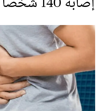
إصابة 140 شخصا في حادث تسمم غذائي جماعي بمديونة