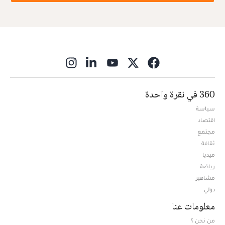
ns in new window
360 في نقرة واحدة
سياسة
اقتصاد
مجتمع
ثقافة
ميديا
Opens in new window
رياضة
مشاهير
دولي
معلومات عنا
من نحن ؟