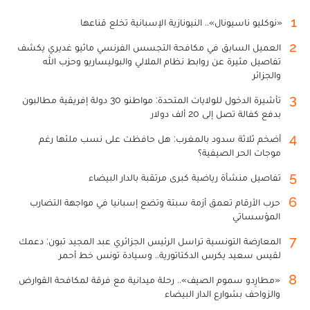
1
«نوكليو ناسيونال».. النيونازية الإسبانية تخلع قناعها
2
العميل السابق في مكافحة التجسس الفرنسي ماثيو غديري يكشف
تفاصيل مثيرة عن روابط نظام الملالي والبوليساريو وحزب الله
والجزائر
3
تأشيرة الدخول للولايات المتحدة: مواطنو 30 دولة إفريقية مطالبون
بدفع كفالة تصل إلى 20 ألف دولار
4
أضخم ثلاثة سدود بالمغرب: هل حافظت على نسب ملئها رغم
موجات الحر الصيفية؟
5
تفاصيل منشأة رياضية كبرى مرتقبة بالدار البيضاء
6
حرب الأرقام تعمق أزمة سبتة وتضع إسبانيا في مواجهة التضارب
المؤسساتي
7
المعارضة التونسية تراسل الرئيس الجزائري عبد المجيد تبون: دعمك
لقيس سعيد يكرس الدكتاتورية.. وسيادة تونس خط أحمر
8
«مطارِدو سموم الصيف».. رحلة ميدانية مع فرقة لمكافحة القوارض
والزواحف بشوارع الدار البيضاء