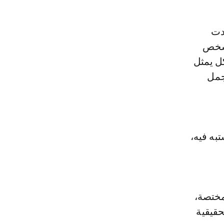
 شخص
كل يمثل
جمل
به فيه،
مختصة،
قيقية