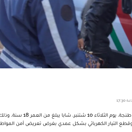
أوقفت عناصر الشرطة بمنطقة أمن بني مكادة بمدينة طنجة، يوم الثلا
طع التيار الكهربائي بشكل عمدي بغرض تعريض أمن المواطن