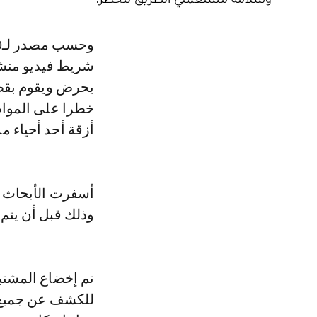
وحسب مصدر لـle360، فإن مصالح اليقظة المعلوماتية للأمن الوطني رصدت
شريط فيديو منش
يحرض ويقوم بقطع 
خطرا على المواط
أزقة أحد أحياء م
أسفرت الأبحاث و
وذلك قبل أن يتم 
تم إخضاع المشتبه
للكشف عن جميع ظ