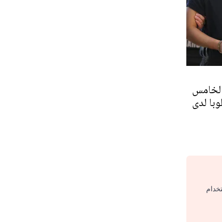
الخامس
با لدى
تخدام