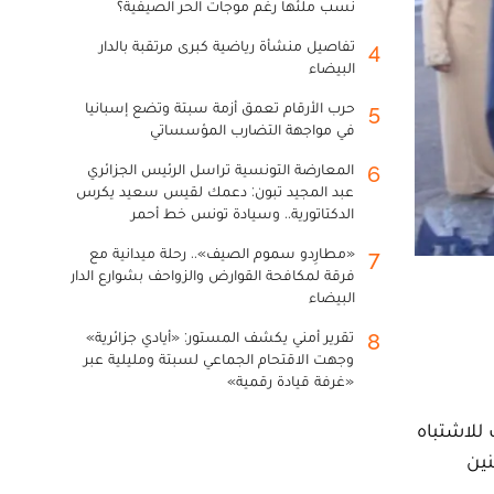
نسب ملئها رغم موجات الحر الصيفية؟
تفاصيل منشأة رياضية كبرى مرتقبة بالدار
4
البيضاء
حرب الأرقام تعمق أزمة سبتة وتضع إسبانيا
5
في مواجهة التضارب المؤسساتي
المعارضة التونسية تراسل الرئيس الجزائري
6
عبد المجيد تبون: دعمك لقيس سعيد يكرس
الدكتاتورية.. وسيادة تونس خط أحمر
«مطارِدو سموم الصيف».. رحلة ميدانية مع
7
فرقة لمكافحة القوارض والزواحف بشوارع الدار
البيضاء
تقرير أمني يكشف المستور: «أيادي جزائرية»
8
وجهت الاقتحام الجماعي لسبتة ومليلية عبر
«غرفة قيادة رقمية»
ثاء 10 شتنبر، شابا يبلغ من العمر 18 سنة، وذلك للاشتباه
ين