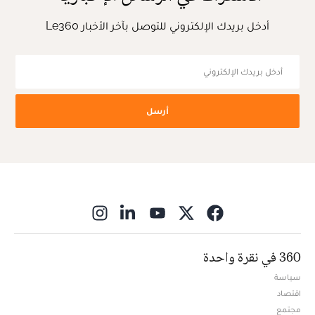
أدخل بريدك الإلكتروني للتوصل بآخر الأخبار Le360
أرسل
ns in new window
360 في نقرة واحدة
سياسة
اقتصاد
مجتمع