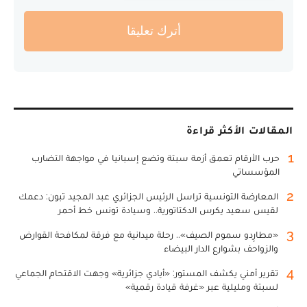
أترك تعليقا
المقالات الأكثر قراءة
1
حرب الأرقام تعمق أزمة سبتة وتضع إسبانيا في مواجهة التضارب
المؤسساتي
2
المعارضة التونسية تراسل الرئيس الجزائري عبد المجيد تبون: دعمك
لقيس سعيد يكرس الدكتاتورية.. وسيادة تونس خط أحمر
3
«مطارِدو سموم الصيف».. رحلة ميدانية مع فرقة لمكافحة القوارض
والزواحف بشوارع الدار البيضاء
4
تقرير أمني يكشف المستور: «أيادي جزائرية» وجهت الاقتحام الجماعي
لسبتة ومليلية عبر «غرفة قيادة رقمية»