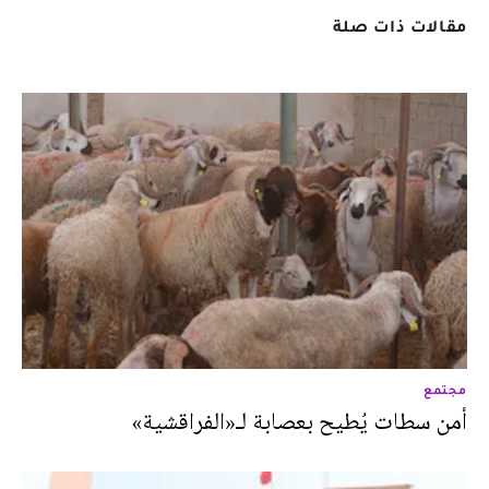
مقالات ذات صلة
مجتمع
أمن سطات يُطيح بعصابة لـ«الفراقشية»