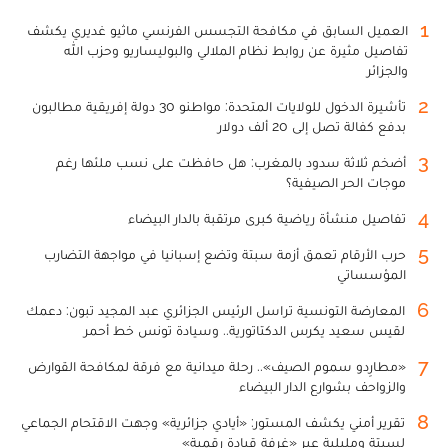
1
العميل السابق في مكافحة التجسس الفرنسي ماثيو غديري يكشف
تفاصيل مثيرة عن روابط نظام الملالي والبوليساريو وحزب الله
والجزائر
2
تأشيرة الدخول للولايات المتحدة: مواطنو 30 دولة إفريقية مطالبون
بدفع كفالة تصل إلى 20 ألف دولار
3
أضخم ثلاثة سدود بالمغرب: هل حافظت على نسب ملئها رغم
موجات الحر الصيفية؟
4
تفاصيل منشأة رياضية كبرى مرتقبة بالدار البيضاء
5
حرب الأرقام تعمق أزمة سبتة وتضع إسبانيا في مواجهة التضارب
المؤسساتي
6
المعارضة التونسية تراسل الرئيس الجزائري عبد المجيد تبون: دعمك
لقيس سعيد يكرس الدكتاتورية.. وسيادة تونس خط أحمر
7
«مطارِدو سموم الصيف».. رحلة ميدانية مع فرقة لمكافحة القوارض
والزواحف بشوارع الدار البيضاء
8
تقرير أمني يكشف المستور: «أيادي جزائرية» وجهت الاقتحام الجماعي
لسبتة ومليلية عبر «غرفة قيادة رقمية»