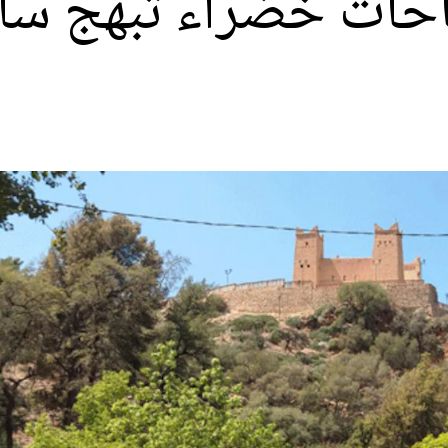
حات خضراء تُبهج ساك