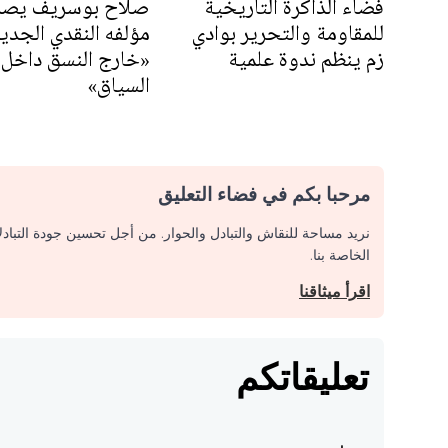
فضاء الذاكرة التاريخية
صلاح بوسريف يصد
للمقاومة والتحرير بوادي
مؤلفه النقدي الجدي
زم ينظم ندوة علمية
«خارج النسق داخل
السياق»
مرحبا بكم في فضاء التعليق
نريد مساحة للنقاش والتبادل والحوار. من أجل تحسين جودة التباد
الخاصة بنا.
اقرأ ميثاقنا
تعليقاتكم