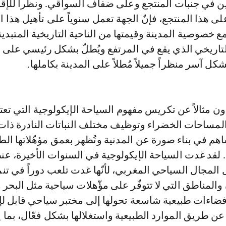
ين في جنبات المنتجع وعلى ضفاف السواقي. ونظراً للإقب
لى هذا المنتجع، فإنّ الجهة تعمل سنوياً على تأهيل هذا ا
مع خصوصية المدينة وقيمتها من الناحية التاريخية المتبدي
التاريخي الذي يقع في المرتفع ويُطلّ بشكل رئيسي على 
ل آسر منظراً جميلاً مُطلاً على المدينة بكاملها.
 مثالاً عن تكريس مفهوم السياحة الإيكولوجية التي تع
لمساحات الخضراء وتوظيف مختلف النباتات النادرة ذات
ساهم في بناء صورة عن المدنية وتُظهر بعمق مؤهّلاتها الط
 لقد غدت السياحة الإيكولوجية في السنوات الأخيرة، عنص
ل المجال السياحي المغربي، لأنّها غدت تلعب دوراً في تنم
والمناطق التي لا تتوفّر على مؤّهلات سياحية مثل البحر 
ى فضاءات طبيعية شاسعة تحولها إلى مختبر سياحي قابل ل
عن طريق الموارد الطبيعية واستغلالها بشكل فعّال، بما