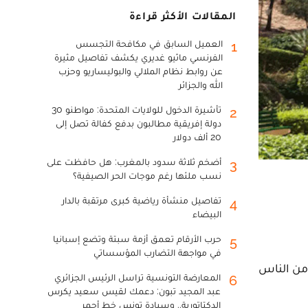
المقالات الأكثر قراءة
العميل السابق في مكافحة التجسس
1
الفرنسي ماثيو غديري يكشف تفاصيل مثيرة
عن روابط نظام الملالي والبوليساريو وحزب
الله والجزائر
تأشيرة الدخول للولايات المتحدة: مواطنو 30
2
دولة إفريقية مطالبون بدفع كفالة تصل إلى
20 ألف دولار
أضخم ثلاثة سدود بالمغرب: هل حافظت على
3
نسب ملئها رغم موجات الحر الصيفية؟
تفاصيل منشأة رياضية كبرى مرتقبة بالدار
4
البيضاء
حرب الأرقام تعمق أزمة سبتة وتضع إسبانيا
5
في مواجهة التضارب المؤسساتي
اً إلى 46 درجة ما يجعل الكثير من الناس
المعارضة التونسية تراسل الرئيس الجزائري
6
عبد المجيد تبون: دعمك لقيس سعيد يكرس
الدكتاتورية.. وسيادة تونس خط أحمر