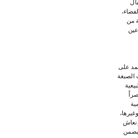
ال
لفضاء،
ة من
عين
تمد على
 الصبغة
بيعية
راً
ية
وغيرها،
إنعاش
 يضمن