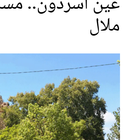
عين أسردون.. مسا
ملال