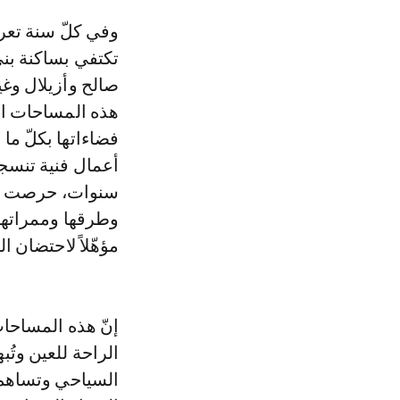
وفي كلّ سنة تعرف عين أسردون اكتظاظاً كبيراً من ناحية عدد الزوار، فهي لا
تكتفي بساكنة بني
صالح وأزيلال وغي
هذه المساحات الخ
فضاءاتها بكلّ ما
أعمال فنية تنسجم
سنوات، حرصت الج
وطرقها وممراتها 
مؤهّلاً لاحتضان ا
إنّ هذه المساحا
الراحة للعين وتُب
السياحي وتساهم ت