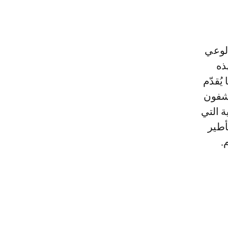
الوعي
ذه
يُقدّم
كشفون
ة التي
أطير
.