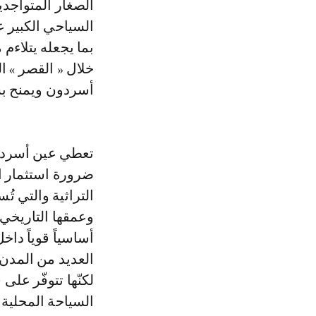
الصغار المتواجد
السياحي الكبير ع
بما يجعله يتلاءم 
خلال « القصر » 
أسردون ويمنح بشك
تعطي عين أسردون
ضرورة استثمار ا
التراثية والتي تُ
وعمقها التاريخي.
أساسياً قوياً داخ
العديد من المدن 
لكنّها تتوفّر عل
السياحة المحلية 