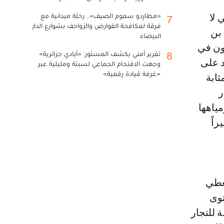
«مطارِدو سموم الصيف».. رحلة ميدانية مع
7
فرقة لمكافحة القوارض والزواحف بشوارع الدار
 بن
البيضاء
دون في
تقرير أمني يكشف المستور: «أيادي جزائرية»
8
د على
وجهت الاقتحام الجماعي لسبتة ومليلية عبر
«غرفة قيادة رقمية»
ثابة
ر
ياهها
راً
عطي
توى
 للتجار