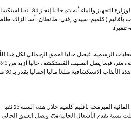
ب بأقاليم ( كلميم- سيدي إفني- طانطان- أسا الزاك- طاطا
تنغير).
عطيات الرسمية، فيصل حاليا العمق الإجمالي لكل هذا الأ
الثانية. وستكلف هذه الأثقا
وبلغ عدد الأثقاب المائية المبرمجة بإقليم كلميم خلال هذه السنة 25 ثقبا
استكشافيا. ووصلت نسبة تقدم الأشغال الحالية 4%، ويصل العمق ا