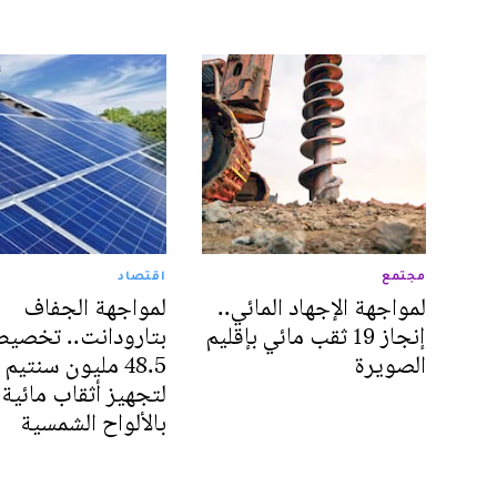
مجتمع
اقتصاد
لمواجهة الإجهاد المائي..
لمواجهة الجفاف
إنجاز 19 ثقب مائي بإقليم
بتارودانت.. تخصي
الصويرة
48.5 مليون سنتيم
لتجهيز أثقاب مائية
بالألواح الشمسية