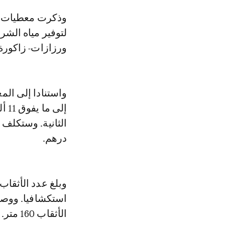
وذكرت معطيات لوزارة التجهيز والماء أنه يتم حاليا إنجاز 134 ثقبا استكشافيا
لتوفير مياه الشر
ورزازات- زاكورة- 
واستنادا إلى الم
درهم.
الأثقاب 160 متر.