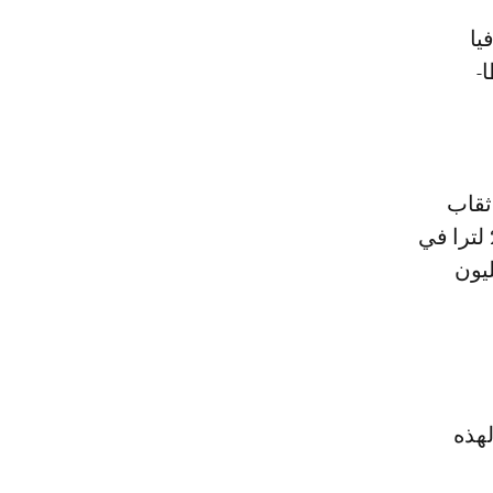
-
ثقاب
إلى ما يفوق 11 ألف متر، فيما يصل الصبيب المُستكشف حاليا أزيد من 245 لترا في
ب الاستكشافية مبلغا ماليا إجماليا يقدر بـ 30 مليون
لحالي لهذه