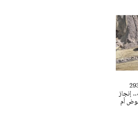
صور: بحقينة 293
. إنجاز
حوض أم