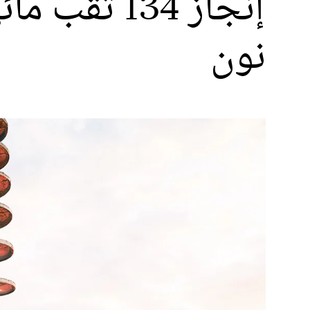
إنجاز 134
نون