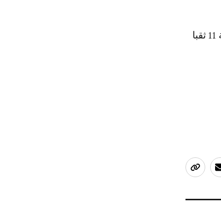
وبخصوص إقليم أسا الزاك فقد بلغ عدد الأثقاب المُبرمجة خلال هذه السنة 11 ثقبا