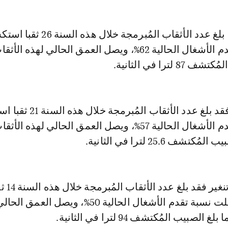
وبإقليم ورزازت، بلغ عدد الأثقاب المُبرمجة خلال ه
 لترا في الثانية.
أما بإقليم طاطا فقد بلغ عدد الأثقاب 
شف 25.6 لترا في الثانية.
وبخصوص إقليم تنغير فقد بلغ ع
استكشافيا، ووصلت نسبة تقدم الأشغال الحالية 50%، ويصل ال