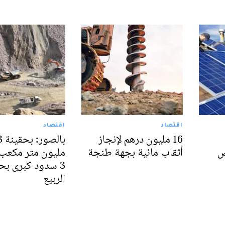
اقتصاد
اقتصاد
16 مليون درهم لإنجاز
بال
ص
أثقاب مائية بجهة طنجة
مليون متر مكعب.
3 سدود كبرى ب
الربيع