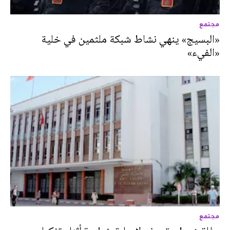
مجتمع
«البسيج» ينهي نشاط شبكة ملثمين في خلية
«الفيء»
مجتمع