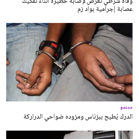
وفاة شرطي تعرض لإصابة خطيرة أثناء تفكيك
عصابة إجرامية بواد زم
مجتمع
الدرك يُطيح ببزناس ومزوده ضواحي الدراركة