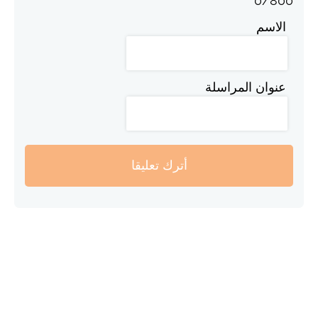
0
/
800
الاسم
عنوان المراسلة
أترك تعليقا