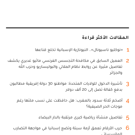
المقالات الأكثر قراءة
1
«نوكليو ناسيونال».. النيونازية الإسبانية تخلع قناعها
2
العميل السابق في مكافحة التجسس الفرنسي ماثيو غديري يكشف
تفاصيل مثيرة عن روابط نظام الملالي والبوليساريو وحزب الله
والجزائر
3
تأشيرة الدخول للولايات المتحدة: مواطنو 30 دولة إفريقية مطالبون
بدفع كفالة تصل إلى 20 ألف دولار
4
أضخم ثلاثة سدود بالمغرب: هل حافظت على نسب ملئها رغم
موجات الحر الصيفية؟
5
تفاصيل منشأة رياضية كبرى مرتقبة بالدار البيضاء
6
حرب الأرقام تعمق أزمة سبتة وتضع إسبانيا في مواجهة التضارب
المؤسساتي