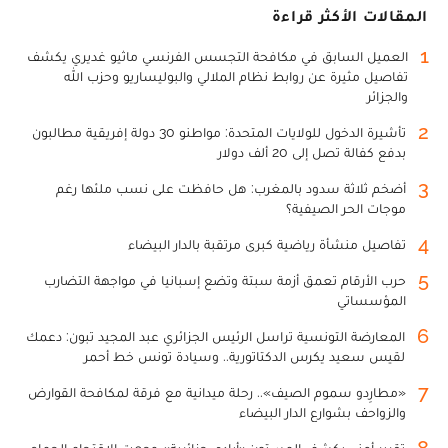
المقالات الأكثر قراءة
1
العميل السابق في مكافحة التجسس الفرنسي ماثيو غديري يكشف
تفاصيل مثيرة عن روابط نظام الملالي والبوليساريو وحزب الله
والجزائر
2
تأشيرة الدخول للولايات المتحدة: مواطنو 30 دولة إفريقية مطالبون
بدفع كفالة تصل إلى 20 ألف دولار
3
أضخم ثلاثة سدود بالمغرب: هل حافظت على نسب ملئها رغم
موجات الحر الصيفية؟
4
تفاصيل منشأة رياضية كبرى مرتقبة بالدار البيضاء
5
حرب الأرقام تعمق أزمة سبتة وتضع إسبانيا في مواجهة التضارب
المؤسساتي
6
المعارضة التونسية تراسل الرئيس الجزائري عبد المجيد تبون: دعمك
لقيس سعيد يكرس الدكتاتورية.. وسيادة تونس خط أحمر
7
«مطارِدو سموم الصيف».. رحلة ميدانية مع فرقة لمكافحة القوارض
والزواحف بشوارع الدار البيضاء
8
تقرير أمني يكشف المستور: «أيادي جزائرية» وجهت الاقتحام الجماعي