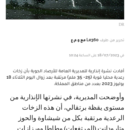
DR
تحرير من طرف
Le360 مع و.م.ع
في 18/07/2023 على الساعة 10:24
أفادت نشرة إنذارية للمديرية العامة للأرصاد الجوية بأن زخات
رعدية محليا قوية (25- 35 ملم) مرتقبة بعد زوال اليوم الثلاثاء 18
يوليوز 2023 بعدد من مناطق المملكة.
وأوضحت المديرية، في نشرتها الإنذارية من
مستوى يقظة برتقالي، أن هذه الزخات
الرعدية مرتقبة بكل من شيشاوة والحوز
وتارودانت (المرتفعات) وطاطا وورزازات