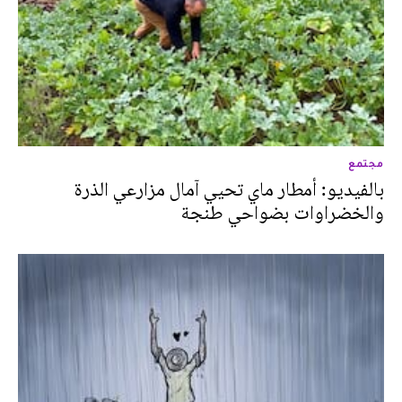
مجتمع
بالفيديو: أمطار ماي تحيي آمال مزارعي الذرة
والخضراوات بضواحي طنجة